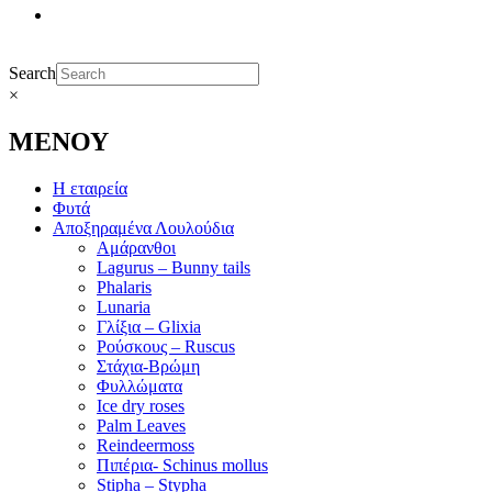
Search
×
ΜΕΝΟΥ
Η εταιρεία
Φυτά
Αποξηραμένα Λουλούδια
Αμάρανθοι
Lagurus – Bunny tails
Phalaris
Lunaria
Γλίξια – Glixia
Ρούσκους – Ruscus
Στάχια-Βρώμη
Φυλλώματα
Ice dry roses
Palm Leaves
Reindeermoss
Πιπέρια- Schinus mollus
Stipha – Stypha