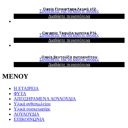
Oasis Flowertape Λευκό x12
Συνδεθείτε για να κάνετε αγορές
Διαβάστε περισσότερα
Ceramic Tequila sunrise P14
Συνδεθείτε για να κάνετε αγορές
Διαβάστε περισσότερα
Oasis βεντούζα αυτοκινήτου
Συνδεθείτε για να κάνετε αγορές
Διαβάστε περισσότερα
ΜΕΝΟΥ
Η ΕΤΑΙΡΕΙΑ
ΦΥΤΑ
ΑΠΟΞΗΡΑΜΕΝΑ ΛΟΥΛΟΥΔΙΑ
Υλικά ανθοπωλείου
Υλικά συσκευασίας
ΛΟΥΛΟΥΔΙΑ
ΕΠΙΚΟΙΝΩΝΙΑ