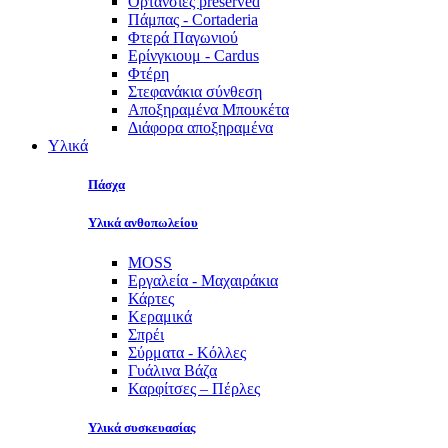
Ορτανσίες preserved
Πάμπας - Cortaderia
Φτερά Παγωνιού
Ερίνγκιουμ - Cardus
Φτέρη
Στεφανάκια σύνθεση
Αποξηραμένα Μπουκέτα
Διάφορα αποξηραμένα
Υλικά
Πάσχα
Υλικά ανθοπωλείου
MOSS
Εργαλεία - Μαχαιράκια
Κάρτες
Κεραμικά
Σπρέι
Σύρματα - Κόλλες
Γυάλινα Βάζα
Καρφίτσες – Πέρλες
Υλικά συσκευασίας