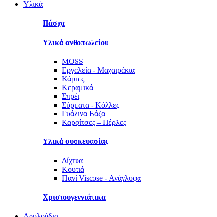
Υλικά
Πάσχα
Υλικά ανθοπωλείου
MOSS
Εργαλεία - Μαχαιράκια
Κάρτες
Κεραμικά
Σπρέι
Σύρματα - Κόλλες
Γυάλινα Βάζα
Καρφίτσες – Πέρλες
Υλικά συσκευασίας
Δίχτυα
Κουτιά
Πανί Viscose - Ανάγλυφα
Χριστουγεννιάτικα
Λουλούδια