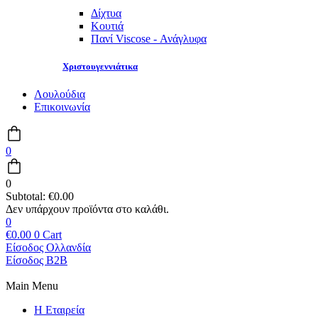
Δίχτυα
Κουτιά
Πανί Viscose - Ανάγλυφα
Χριστουγεννιάτικα
Λουλούδια
Επικοινωνία
0
0
Subtotal:
€
0.00
0
€
0.00
0
Cart
Είσοδος Ολλανδία
Είσοδος B2B
Main Menu
Η Εταιρεία