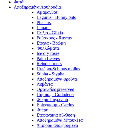
Φυτά
Αποξηραμένα Λουλούδια
Αμάρανθοι
Lagurus - Bunny tails
Phalaris
Lunaria
Γλίξια - Glixia
Ρούσκους - Ruscus
Στάχια - Βρώμη
Φυλλώματα
Ice dry roses
Palm Leaves
Reindeermoss
Πιπέρια-Schinus mollus
Stipha - Stypha
Αποξηραμένα φρούτα
Λεβάντα
Ορτανσίες preserved
Πάμπας - Cortaderia
Φτερά Παγωνιού
Ερίνγκιουμ - Cardus
Φτέρη
Στεφανάκια σύνθεση
Αποξηραμένα Μπουκέτα
Διάφορα αποξηραμένα