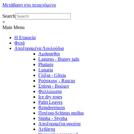
Μετάβαση στο περιεχόμενο
Search
×
Main Menu
Η Εταιρεία
Φυτά
Αποξηραμένα Λουλούδια
Αμάρανθοι
Lagurus - Bunny tails
Phalaris
Lunaria
Γλίξια - Glixia
Ρούσκους - Ruscus
Στάχια - Βρώμη
Φυλλώματα
Ice dry roses
Palm Leaves
Reindeermoss
Πιπέρια-Schinus mollus
Stipha - Stypha
Αποξηραμένα φρούτα
Λεβάντα