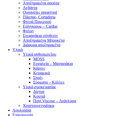
Αποξηραμένα φρούτα
Λεβάντα
Ορτανσίες preserved
Πάμπας- Cortaderia
Φτερά Παγωνιού
Ερίνγκιουμ – Cardus
Φτέρη
Στεφανάκια σύνθεση
Αποξηραμένα Μπουκέτα
Διάφορα αποξηραμένα
Υλικά
Υλικά ανθοπωλείου
MOSS
Εργαλεία – Μαχαιράκια
Κάρτες
Κεραμικά
Σπρέι
Σύρματα – Κόλλες
Υλικά συσκευασίας
Δίχτυα
Κουτιά
Πανί Viscose – Ανάγλυφα
Χριστουγεννιάτικα
Λουλούδια
Επικοινωνία