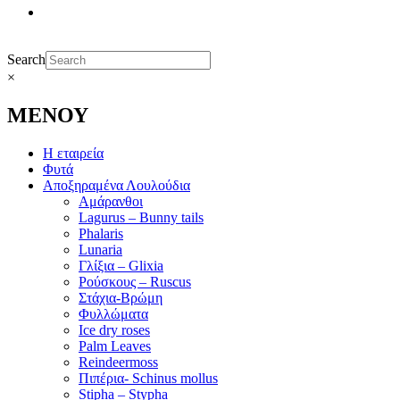
Search
×
ΜΕΝΟΥ
Η εταιρεία
Φυτά
Αποξηραμένα Λουλούδια
Αμάρανθοι
Lagurus – Bunny tails
Phalaris
Lunaria
Γλίξια – Glixia
Ρούσκους – Ruscus
Στάχια-Βρώμη
Φυλλώματα
Ice dry roses
Palm Leaves
Reindeermoss
Πιπέρια- Schinus mollus
Stipha – Stypha