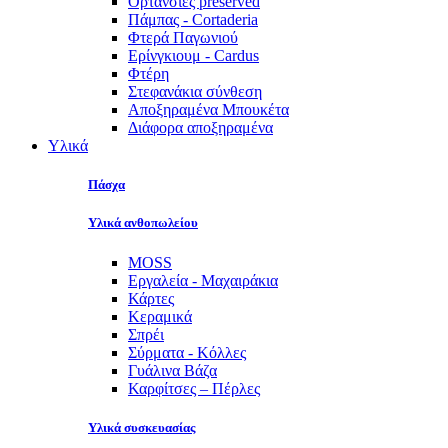
Ορτανσίες preserved
Πάμπας - Cortaderia
Φτερά Παγωνιού
Ερίνγκιουμ - Cardus
Φτέρη
Στεφανάκια σύνθεση
Αποξηραμένα Μπουκέτα
Διάφορα αποξηραμένα
Υλικά
Πάσχα
Υλικά ανθοπωλείου
MOSS
Εργαλεία - Μαχαιράκια
Κάρτες
Κεραμικά
Σπρέι
Σύρματα - Κόλλες
Γυάλινα Βάζα
Καρφίτσες – Πέρλες
Υλικά συσκευασίας