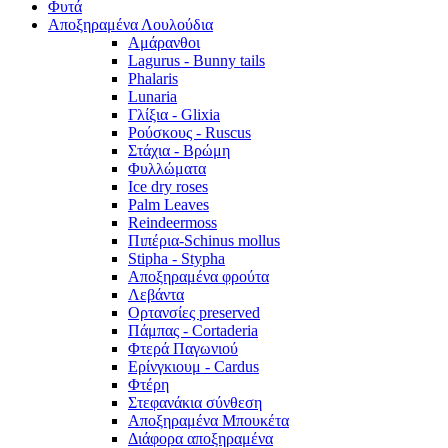
Φυτά
Αποξηραμένα Λουλούδια
Αμάρανθοι
Lagurus - Bunny tails
Phalaris
Lunaria
Γλίξια - Glixia
Ρούσκους - Ruscus
Στάχια - Βρώμη
Φυλλώματα
Ice dry roses
Palm Leaves
Reindeermoss
Πιπέρια-Schinus mollus
Stipha - Stypha
Αποξηραμένα φρούτα
Λεβάντα
Ορτανσίες preserved
Πάμπας - Cortaderia
Φτερά Παγωνιού
Ερίνγκιουμ - Cardus
Φτέρη
Στεφανάκια σύνθεση
Αποξηραμένα Μπουκέτα
Διάφορα αποξηραμένα