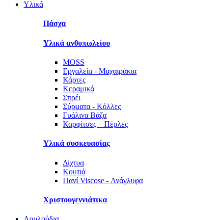
Υλικά
Πάσχα
Υλικά ανθοπωλείου
MOSS
Εργαλεία - Μαχαιράκια
Κάρτες
Κεραμικά
Σπρέι
Σύρματα - Κόλλες
Γυάλινα Βάζα
Καρφίτσες – Πέρλες
Υλικά συσκευασίας
Δίχτυα
Κουτιά
Πανί Viscose - Ανάγλυφα
Χριστουγεννιάτικα
Λουλούδια