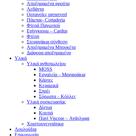
Αποξηραμένα φρούτα
Λεβάντα
Ορτανσίες preserved
Πάμπας- Cortaderia
Φτερά Παγωνιού
Ερίνγκιουμ – Cardus
Φτέρη
Στεφανάκια σύνθεση
Αποξηραμένα Μπουκέτα
Διάφορα αποξηραμένα
Υλικά
Υλικά ανθοπωλείου
MOSS
Εργαλεία – Μαχαιράκια
Κάρτες
Κεραμικά
Σπρέι
Σύρματα – Κόλλες
Υλικά συσκευασίας
Δίχτυα
Κουτιά
Πανί Viscose – Ανάγλυφα
Χριστουγεννιάτικα
Λουλούδια
Επικοινωνία