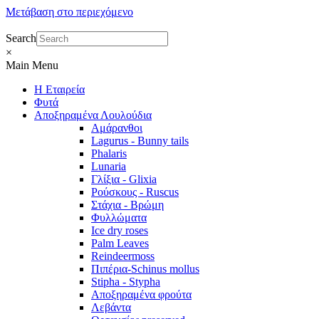
Μετάβαση στο περιεχόμενο
Search
×
Main Menu
Η Εταιρεία
Φυτά
Αποξηραμένα Λουλούδια
Αμάρανθοι
Lagurus - Bunny tails
Phalaris
Lunaria
Γλίξια - Glixia
Ρούσκους - Ruscus
Στάχια - Βρώμη
Φυλλώματα
Ice dry roses
Palm Leaves
Reindeermoss
Πιπέρια-Schinus mollus
Stipha - Stypha
Αποξηραμένα φρούτα
Λεβάντα