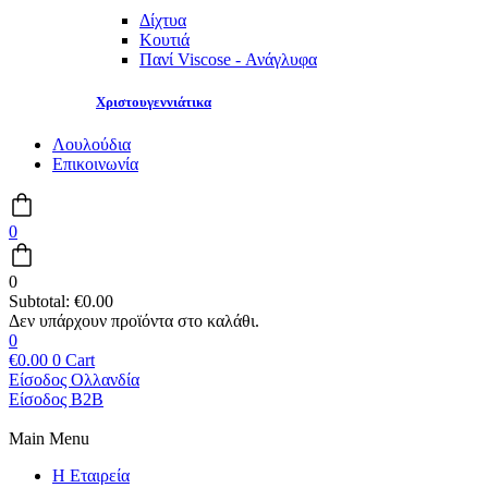
Δίχτυα
Κουτιά
Πανί Viscose - Ανάγλυφα
Χριστουγεννιάτικα
Λουλούδια
Επικοινωνία
0
0
Subtotal:
€
0.00
0
€
0.00
0
Cart
Είσοδος Ολλανδία
Είσοδος B2B
Main Menu
Η Εταιρεία