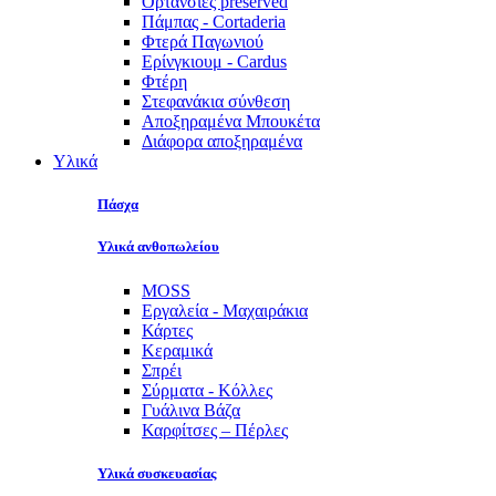
Ορτανσίες preserved
Πάμπας - Cortaderia
Φτερά Παγωνιού
Ερίνγκιουμ - Cardus
Φτέρη
Στεφανάκια σύνθεση
Αποξηραμένα Μπουκέτα
Διάφορα αποξηραμένα
Υλικά
Πάσχα
Υλικά ανθοπωλείου
MOSS
Εργαλεία - Μαχαιράκια
Κάρτες
Κεραμικά
Σπρέι
Σύρματα - Κόλλες
Γυάλινα Βάζα
Καρφίτσες – Πέρλες
Υλικά συσκευασίας