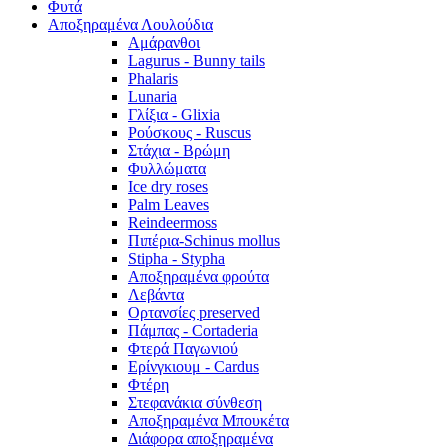
Φυτά
Αποξηραμένα Λουλούδια
Αμάρανθοι
Lagurus - Bunny tails
Phalaris
Lunaria
Γλίξια - Glixia
Ρούσκους - Ruscus
Στάχια - Βρώμη
Φυλλώματα
Ice dry roses
Palm Leaves
Reindeermoss
Πιπέρια-Schinus mollus
Stipha - Stypha
Αποξηραμένα φρούτα
Λεβάντα
Ορτανσίες preserved
Πάμπας - Cortaderia
Φτερά Παγωνιού
Ερίνγκιουμ - Cardus
Φτέρη
Στεφανάκια σύνθεση
Αποξηραμένα Μπουκέτα
Διάφορα αποξηραμένα