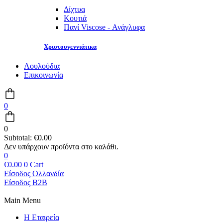
Δίχτυα
Κουτιά
Πανί Viscose - Ανάγλυφα
Χριστουγεννιάτικα
Λουλούδια
Επικοινωνία
0
0
Subtotal:
€
0.00
0
€
0.00
0
Cart
Είσοδος Ολλανδία
Είσοδος B2B
Main Menu
Η Εταιρεία