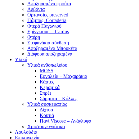
Αποξηραμένα φρούτα
Λεβάντα
Ορτανσίες preserved
Πάμπας- Cortaderia
Φτερά Παγωνιού
Ερίνγκιουμ – Cardus
Φτέρη
Στεφανάκια σύνθεση
Αποξηραμένα Μπουκέτα
Διάφορα αποξηραμένα
Υλικά
Υλικά ανθοπωλείου
MOSS
Εργαλεία – Μαχαιράκια
Κάρτες
Κεραμικά
Σπρέι
Σύρματα – Κόλλες
Υλικά συσκευασίας
Δίχτυα
Κουτιά
Πανί Viscose – Ανάγλυφα
Χριστουγεννιάτικα
Λουλούδια
Επικοινωνία