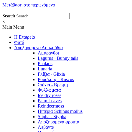
Μετάβαση στο περιεχόμενο
Search
×
Main Menu
Η Εταιρεία
Φυτά
Αποξηραμένα Λουλούδια
Αμάρανθοι
Lagurus - Bunny tails
Phalaris
Lunaria
Γλίξια - Glixia
Ρούσκους - Ruscus
Στάχια - Βρώμη
Φυλλώματα
Ice dry roses
Palm Leaves
Reindeermoss
Πιπέρια-Schinus mollus
Stipha - Stypha
Αποξηραμένα φρούτα
Λεβάντα