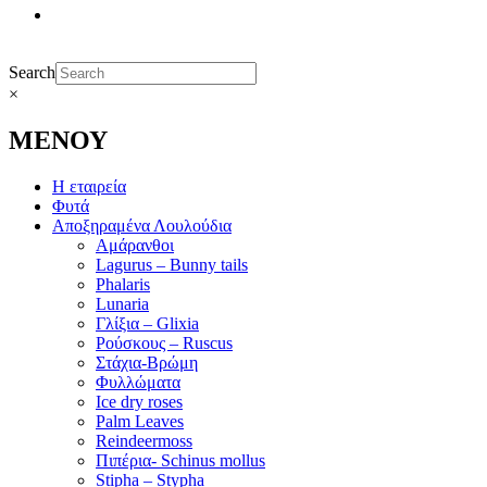
Search
×
ΜΕΝΟΥ
Η εταιρεία
Φυτά
Αποξηραμένα Λουλούδια
Αμάρανθοι
Lagurus – Bunny tails
Phalaris
Lunaria
Γλίξια – Glixia
Ρούσκους – Ruscus
Στάχια-Βρώμη
Φυλλώματα
Ice dry roses
Palm Leaves
Reindeermoss
Πιπέρια- Schinus mollus
Stipha – Stypha