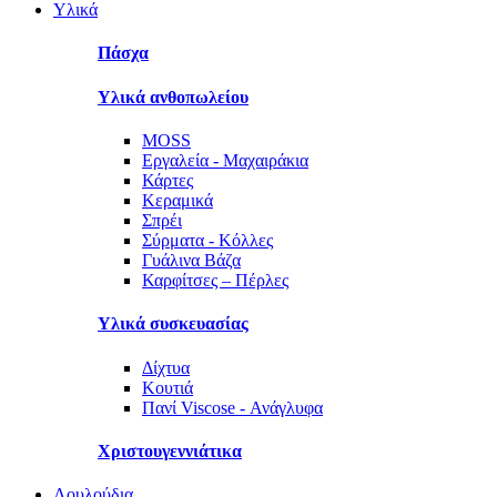
Υλικά
Πάσχα
Υλικά ανθοπωλείου
MOSS
Εργαλεία - Μαχαιράκια
Κάρτες
Κεραμικά
Σπρέι
Σύρματα - Κόλλες
Γυάλινα Βάζα
Καρφίτσες – Πέρλες
Υλικά συσκευασίας
Δίχτυα
Κουτιά
Πανί Viscose - Ανάγλυφα
Χριστουγεννιάτικα
Λουλούδια