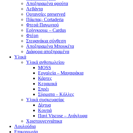
Αποξηραμένα φρούτα
Λεβάντα
Ορτανσίες preserved
Πάμπας- Cortaderia
Φτερά Παγωνιού
Ερίνγκιουμ – Cardus
Φτέρη
Στεφανάκια σύνθεση
Αποξηραμένα Μπουκέτα
Διάφορα αποξηραμένα
Υλικά
Υλικά ανθοπωλείου
MOSS
Εργαλεία – Μαχαιράκια
Κάρτες
Κεραμικά
Σπρέι
Σύρματα – Κόλλες
Υλικά συσκευασίας
Δίχτυα
Κουτιά
Πανί Viscose – Ανάγλυφα
Χριστουγεννιάτικα
Λουλούδια
Επικοινωνία