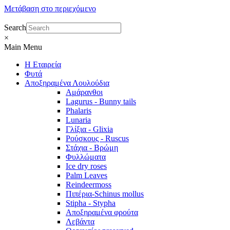
Μετάβαση στο περιεχόμενο
Search
×
Main Menu
Η Εταιρεία
Φυτά
Αποξηραμένα Λουλούδια
Αμάρανθοι
Lagurus - Bunny tails
Phalaris
Lunaria
Γλίξια - Glixia
Ρούσκους - Ruscus
Στάχια - Βρώμη
Φυλλώματα
Ice dry roses
Palm Leaves
Reindeermoss
Πιπέρια-Schinus mollus
Stipha - Stypha
Αποξηραμένα φρούτα
Λεβάντα