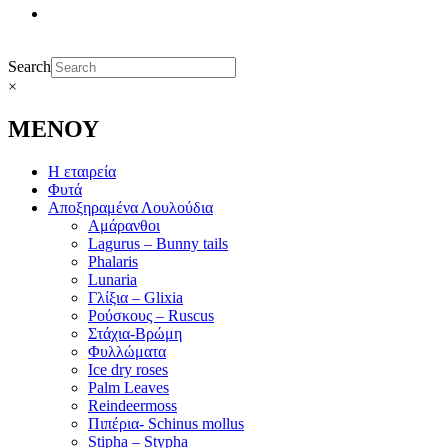
Search
×
ΜΕΝΟΥ
Η εταιρεία
Φυτά
Αποξηραμένα Λουλούδια
Αμάρανθοι
Lagurus – Bunny tails
Phalaris
Lunaria
Γλίξια – Glixia
Ρούσκους – Ruscus
Στάχια-Βρώμη
Φυλλώματα
Ice dry roses
Palm Leaves
Reindeermoss
Πιπέρια- Schinus mollus
Stipha – Stypha