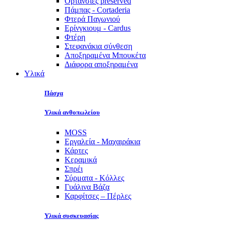
Ορτανσίες preserved
Πάμπας - Cortaderia
Φτερά Παγωνιού
Ερίνγκιουμ - Cardus
Φτέρη
Στεφανάκια σύνθεση
Αποξηραμένα Μπουκέτα
Διάφορα αποξηραμένα
Υλικά
Πάσχα
Υλικά ανθοπωλείου
MOSS
Εργαλεία - Μαχαιράκια
Κάρτες
Κεραμικά
Σπρέι
Σύρματα - Κόλλες
Γυάλινα Βάζα
Καρφίτσες – Πέρλες
Υλικά συσκευασίας