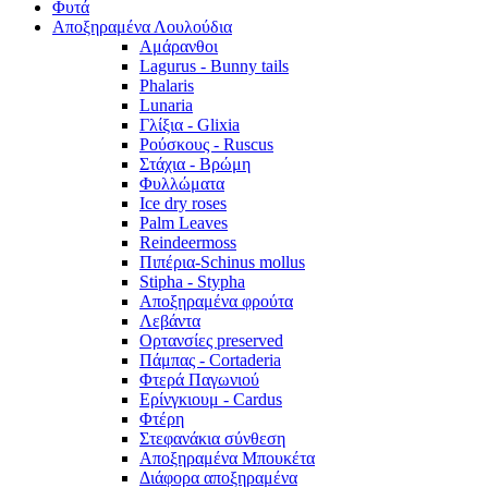
Φυτά
Αποξηραμένα Λουλούδια
Αμάρανθοι
Lagurus - Bunny tails
Phalaris
Lunaria
Γλίξια - Glixia
Ρούσκους - Ruscus
Στάχια - Βρώμη
Φυλλώματα
Ice dry roses
Palm Leaves
Reindeermoss
Πιπέρια-Schinus mollus
Stipha - Stypha
Αποξηραμένα φρούτα
Λεβάντα
Ορτανσίες preserved
Πάμπας - Cortaderia
Φτερά Παγωνιού
Ερίνγκιουμ - Cardus
Φτέρη
Στεφανάκια σύνθεση
Αποξηραμένα Μπουκέτα
Διάφορα αποξηραμένα