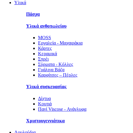
Υλικά
Πάσχα
Υλικά ανθοπωλείου
MOSS
Εργαλεία - Μαχαιράκια
Κάρτες
Κεραμικά
Σπρέι
Σύρματα - Κόλλες
Γυάλινα Βάζα
Καρφίτσες – Πέρλες
Υλικά συσκευασίας
Δίχτυα
Κουτιά
Πανί Viscose - Ανάγλυφα
Χριστουγεννιάτικα
Λουλούδια