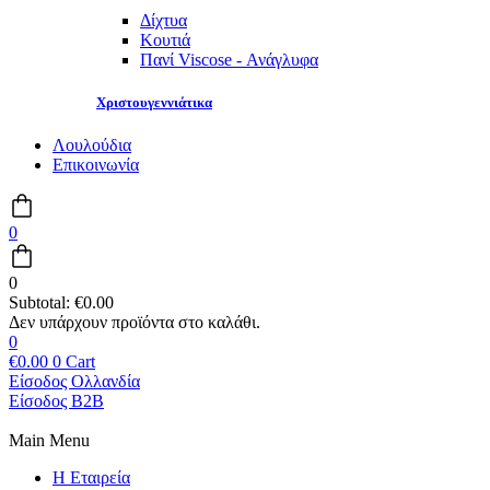
Δίχτυα
Κουτιά
Πανί Viscose - Ανάγλυφα
Χριστουγεννιάτικα
Λουλούδια
Επικοινωνία
0
0
Subtotal:
€
0.00
0
€
0.00
0
Cart
Είσοδος Ολλανδία
Είσοδος B2B
Main Menu
Η Εταιρεία