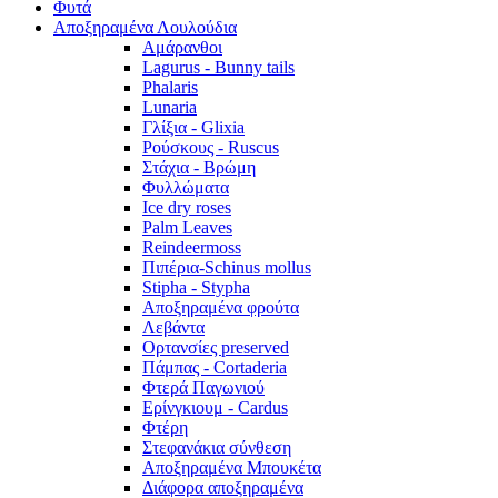
Φυτά
Αποξηραμένα Λουλούδια
Αμάρανθοι
Lagurus - Bunny tails
Phalaris
Lunaria
Γλίξια - Glixia
Ρούσκους - Ruscus
Στάχια - Βρώμη
Φυλλώματα
Ice dry roses
Palm Leaves
Reindeermoss
Πιπέρια-Schinus mollus
Stipha - Stypha
Αποξηραμένα φρούτα
Λεβάντα
Ορτανσίες preserved
Πάμπας - Cortaderia
Φτερά Παγωνιού
Ερίνγκιουμ - Cardus
Φτέρη
Στεφανάκια σύνθεση
Αποξηραμένα Μπουκέτα
Διάφορα αποξηραμένα