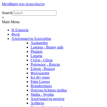
Μετάβαση στο περιεχόμενο
Search
×
Main Menu
Η Εταιρεία
Φυτά
Αποξηραμένα Λουλούδια
Αμάρανθοι
Lagurus - Bunny tails
Phalaris
Lunaria
Γλίξια - Glixia
Ρούσκους - Ruscus
Στάχια - Βρώμη
Φυλλώματα
Ice dry roses
Palm Leaves
Reindeermoss
Πιπέρια-Schinus mollus
Stipha - Stypha
Αποξηραμένα φρούτα
Λεβάντα