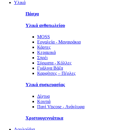
Υλικά
Πάσχα
Υλικά ανθοπωλείου
MOSS
Εργαλεία - Μαχαιράκια
Κάρτες
Κεραμικά
Σπρέι
Σύρματα - Κόλλες
Γυάλινα Βάζα
Καρφίτσες – Πέρλες
Υλικά συσκευασίας
Δίχτυα
Κουτιά
Πανί Viscose - Ανάγλυφα
Χριστουγεννιάτικα
Λουλούδια