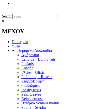
Search
×
ΜΕΝΟΥ
Η εταιρεία
Φυτά
Αποξηραμένα Λουλούδια
Αμάρανθοι
Lagurus – Bunny tails
Phalaris
Lunaria
Γλίξια – Glixia
Ρούσκους – Ruscus
Στάχια-Βρώμη
Φυλλώματα
Ice dry roses
Palm Leaves
Reindeermoss
Πιπέρια- Schinus mollus
Stipha – Stypha