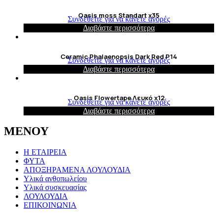
Oasis moss Standart x35
Συνδεθείτε για να κάνετε αγορές
Διαβάστε περισσότερα
Ceramic Phalaenopsis Dark Red P14
Συνδεθείτε για να κάνετε αγορές
Διαβάστε περισσότερα
Oasis Flowertape Λευκό x12
Συνδεθείτε για να κάνετε αγορές
Διαβάστε περισσότερα
ΜΕΝΟΥ
Η ΕΤΑΙΡΕΙΑ
ΦΥΤΑ
ΑΠΟΞΗΡΑΜΕΝΑ ΛΟΥΛΟΥΔΙΑ
Υλικά ανθοπωλείου
Υλικά συσκευασίας
ΛΟΥΛΟΥΔΙΑ
ΕΠΙΚΟΙΝΩΝΙΑ