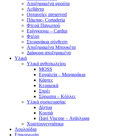
Αποξηραμένα φρούτα
Λεβάντα
Ορτανσίες preserved
Πάμπας- Cortaderia
Φτερά Παγωνιού
Ερίνγκιουμ – Cardus
Φτέρη
Στεφανάκια σύνθεση
Αποξηραμένα Μπουκέτα
Διάφορα αποξηραμένα
Υλικά
Υλικά ανθοπωλείου
MOSS
Εργαλεία – Μαχαιράκια
Κάρτες
Κεραμικά
Σπρέι
Σύρματα – Κόλλες
Υλικά συσκευασίας
Δίχτυα
Κουτιά
Πανί Viscose – Ανάγλυφα
Χριστουγεννιάτικα
Λουλούδια
Επικοινωνία