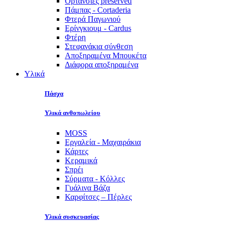
Ορτανσίες preserved
Πάμπας - Cortaderia
Φτερά Παγωνιού
Ερίνγκιουμ - Cardus
Φτέρη
Στεφανάκια σύνθεση
Αποξηραμένα Μπουκέτα
Διάφορα αποξηραμένα
Υλικά
Πάσχα
Υλικά ανθοπωλείου
MOSS
Εργαλεία - Μαχαιράκια
Κάρτες
Κεραμικά
Σπρέι
Σύρματα - Κόλλες
Γυάλινα Βάζα
Καρφίτσες – Πέρλες
Υλικά συσκευασίας