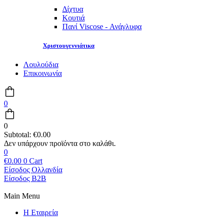
Δίχτυα
Κουτιά
Πανί Viscose - Ανάγλυφα
Χριστουγεννιάτικα
Λουλούδια
Επικοινωνία
0
0
Subtotal:
€
0.00
0
€
0.00
0
Cart
Είσοδος Ολλανδία
Είσοδος B2B
Main Menu
Η Εταιρεία