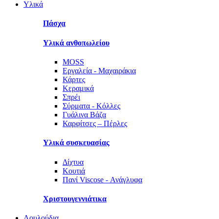
Υλικά
Πάσχα
Υλικά ανθοπωλείου
MOSS
Εργαλεία - Μαχαιράκια
Κάρτες
Κεραμικά
Σπρέι
Σύρματα - Κόλλες
Γυάλινα Βάζα
Καρφίτσες – Πέρλες
Υλικά συσκευασίας
Δίχτυα
Κουτιά
Πανί Viscose - Ανάγλυφα
Χριστουγεννιάτικα
Λουλούδια