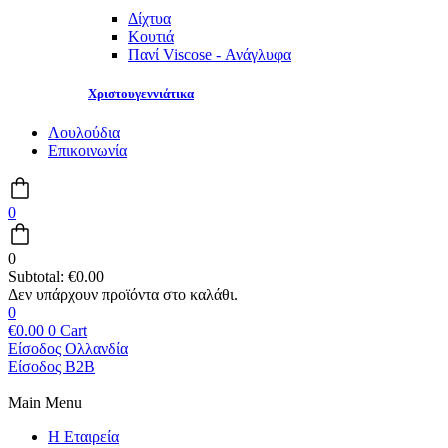
Δίχτυα
Κουτιά
Πανί Viscose - Ανάγλυφα
Χριστουγεννιάτικα
Λουλούδια
Επικοινωνία
0
0
Subtotal:
€
0.00
0
€
0.00
0
Cart
Είσοδος Ολλανδία
Είσοδος B2B
Main Menu
Η Εταιρεία