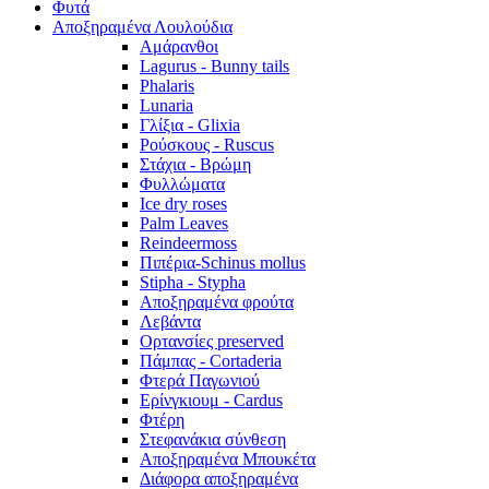
Φυτά
Αποξηραμένα Λουλούδια
Αμάρανθοι
Lagurus - Bunny tails
Phalaris
Lunaria
Γλίξια - Glixia
Ρούσκους - Ruscus
Στάχια - Βρώμη
Φυλλώματα
Ice dry roses
Palm Leaves
Reindeermoss
Πιπέρια-Schinus mollus
Stipha - Stypha
Αποξηραμένα φρούτα
Λεβάντα
Ορτανσίες preserved
Πάμπας - Cortaderia
Φτερά Παγωνιού
Ερίνγκιουμ - Cardus
Φτέρη
Στεφανάκια σύνθεση
Αποξηραμένα Μπουκέτα
Διάφορα αποξηραμένα