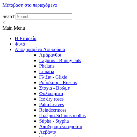
Μετάβαση στο περιεχόμενο
Search
×
Main Menu
Η Εταιρεία
Φυτά
Αποξηραμένα Λουλούδια
Αμάρανθοι
Lagurus - Bunny tails
Phalaris
Lunaria
Γλίξια - Glixia
Ρούσκους - Ruscus
Στάχια - Βρώμη
Φυλλώματα
Ice dry roses
Palm Leaves
Reindeermoss
Πιπέρια-Schinus mollus
Stipha - Stypha
Αποξηραμένα φρούτα
Λεβάντα