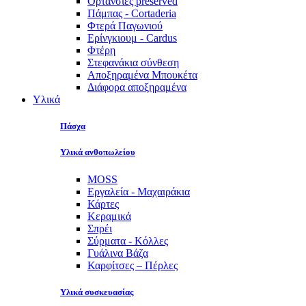
Ορτανσίες preserved
Πάμπας - Cortaderia
Φτερά Παγωνιού
Ερίνγκιουμ - Cardus
Φτέρη
Στεφανάκια σύνθεση
Αποξηραμένα Μπουκέτα
Διάφορα αποξηραμένα
Υλικά
Πάσχα
Υλικά ανθοπωλείου
MOSS
Εργαλεία - Μαχαιράκια
Κάρτες
Κεραμικά
Σπρέι
Σύρματα - Κόλλες
Γυάλινα Βάζα
Καρφίτσες – Πέρλες
Υλικά συσκευασίας