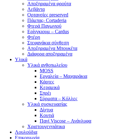
Αποξηραμένα φρούτα
Λεβάντα
Ορτανσίες preserved
Πάμπας- Cortaderia
Φτερά Παγωνιού
Ερίνγκιουμ – Cardus
Φτέρη
Στεφανάκια σύνθεση
Αποξηραμένα Μπουκέτα
Διάφορα αποξηραμένα
Υλικά
Υλικά ανθοπωλείου
MOSS
Εργαλεία – Μαχαιράκια
Κάρτες
Κεραμικά
Σπρέι
Σύρματα – Κόλλες
Υλικά συσκευασίας
Δίχτυα
Κουτιά
Πανί Viscose – Ανάγλυφα
Χριστουγεννιάτικα
Λουλούδια
Επικοινωνία