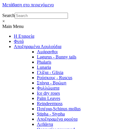
Μετάβαση στο περιεχόμενο
Search
×
Main Menu
Η Εταιρεία
Φυτά
Αποξηραμένα Λουλούδια
Αμάρανθοι
Lagurus - Bunny tails
Phalaris
Lunaria
Γλίξια - Glixia
Ρούσκους - Ruscus
Στάχια - Βρώμη
Φυλλώματα
Ice dry roses
Palm Leaves
Reindeermoss
Πιπέρια-Schinus mollus
Stipha - Stypha
Αποξηραμένα φρούτα
Λεβάντα