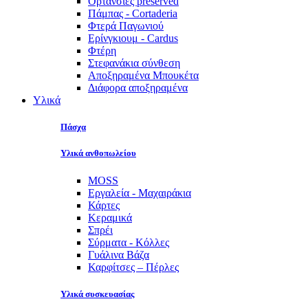
Ορτανσίες preserved
Πάμπας - Cortaderia
Φτερά Παγωνιού
Ερίνγκιουμ - Cardus
Φτέρη
Στεφανάκια σύνθεση
Αποξηραμένα Μπουκέτα
Διάφορα αποξηραμένα
Υλικά
Πάσχα
Υλικά ανθοπωλείου
MOSS
Εργαλεία - Μαχαιράκια
Κάρτες
Κεραμικά
Σπρέι
Σύρματα - Κόλλες
Γυάλινα Βάζα
Καρφίτσες – Πέρλες
Υλικά συσκευασίας