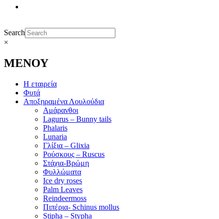
Search
×
ΜΕΝΟΥ
Η εταιρεία
Φυτά
Αποξηραμένα Λουλούδια
Αμάρανθοι
Lagurus – Bunny tails
Phalaris
Lunaria
Γλίξια – Glixia
Ρούσκους – Ruscus
Στάχια-Βρώμη
Φυλλώματα
Ice dry roses
Palm Leaves
Reindeermoss
Πιπέρια- Schinus mollus
Stipha – Stypha