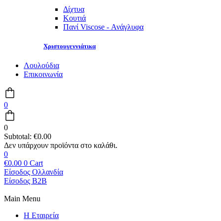
Δίχτυα
Κουτιά
Πανί Viscose - Ανάγλυφα
Χριστουγεννιάτικα
Λουλούδια
Επικοινωνία
0
0
Subtotal:
€
0.00
0
€
0.00
0
Cart
Είσοδος Ολλανδία
Είσοδος B2B
Main Menu
Η Εταιρεία