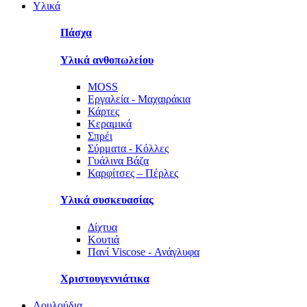
Υλικά
Πάσχα
Υλικά ανθοπωλείου
MOSS
Εργαλεία - Μαχαιράκια
Κάρτες
Κεραμικά
Σπρέι
Σύρματα - Κόλλες
Γυάλινα Βάζα
Καρφίτσες – Πέρλες
Υλικά συσκευασίας
Δίχτυα
Κουτιά
Πανί Viscose - Ανάγλυφα
Χριστουγεννιάτικα
Λουλούδια