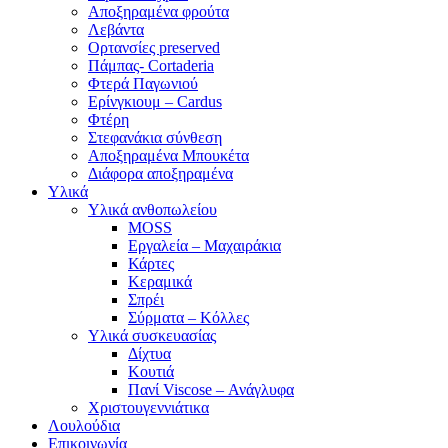
Αποξηραμένα φρούτα
Λεβάντα
Ορτανσίες preserved
Πάμπας- Cortaderia
Φτερά Παγωνιού
Ερίνγκιουμ – Cardus
Φτέρη
Στεφανάκια σύνθεση
Αποξηραμένα Μπουκέτα
Διάφορα αποξηραμένα
Υλικά
Υλικά ανθοπωλείου
MOSS
Εργαλεία – Μαχαιράκια
Κάρτες
Κεραμικά
Σπρέι
Σύρματα – Κόλλες
Υλικά συσκευασίας
Δίχτυα
Κουτιά
Πανί Viscose – Ανάγλυφα
Χριστουγεννιάτικα
Λουλούδια
Επικοινωνία