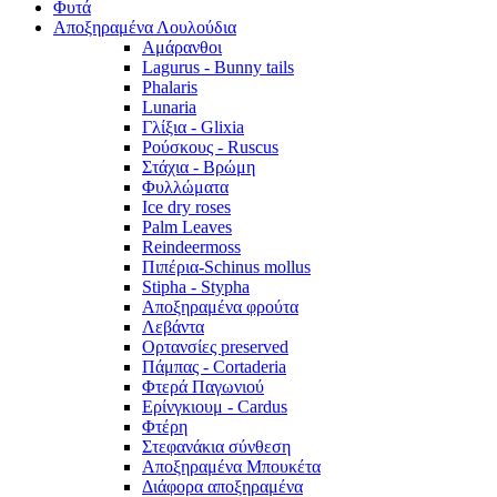
Φυτά
Αποξηραμένα Λουλούδια
Αμάρανθοι
Lagurus - Bunny tails
Phalaris
Lunaria
Γλίξια - Glixia
Ρούσκους - Ruscus
Στάχια - Βρώμη
Φυλλώματα
Ice dry roses
Palm Leaves
Reindeermoss
Πιπέρια-Schinus mollus
Stipha - Stypha
Αποξηραμένα φρούτα
Λεβάντα
Ορτανσίες preserved
Πάμπας - Cortaderia
Φτερά Παγωνιού
Ερίνγκιουμ - Cardus
Φτέρη
Στεφανάκια σύνθεση
Αποξηραμένα Μπουκέτα
Διάφορα αποξηραμένα