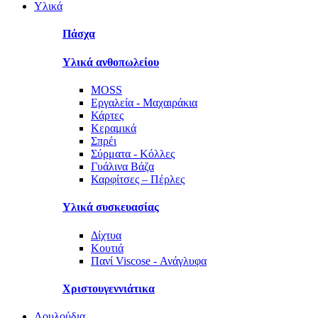
Υλικά
Πάσχα
Υλικά ανθοπωλείου
MOSS
Εργαλεία - Μαχαιράκια
Κάρτες
Κεραμικά
Σπρέι
Σύρματα - Κόλλες
Γυάλινα Βάζα
Καρφίτσες – Πέρλες
Υλικά συσκευασίας
Δίχτυα
Κουτιά
Πανί Viscose - Ανάγλυφα
Χριστουγεννιάτικα
Λουλούδια