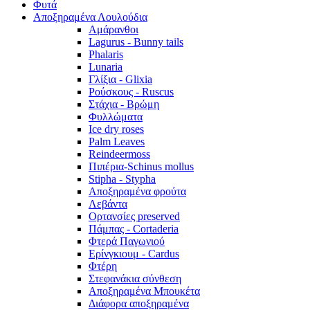
Φυτά
Αποξηραμένα Λουλούδια
Αμάρανθοι
Lagurus - Bunny tails
Phalaris
Lunaria
Γλίξια - Glixia
Ρούσκους - Ruscus
Στάχια - Βρώμη
Φυλλώματα
Ice dry roses
Palm Leaves
Reindeermoss
Πιπέρια-Schinus mollus
Stipha - Stypha
Αποξηραμένα φρούτα
Λεβάντα
Ορτανσίες preserved
Πάμπας - Cortaderia
Φτερά Παγωνιού
Ερίνγκιουμ - Cardus
Φτέρη
Στεφανάκια σύνθεση
Αποξηραμένα Μπουκέτα
Διάφορα αποξηραμένα