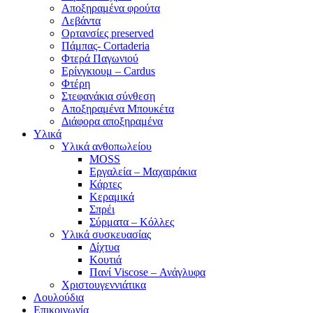
Αποξηραμένα φρούτα
Λεβάντα
Ορτανσίες preserved
Πάμπας- Cortaderia
Φτερά Παγωνιού
Ερίνγκιουμ – Cardus
Φτέρη
Στεφανάκια σύνθεση
Αποξηραμένα Μπουκέτα
Διάφορα αποξηραμένα
Υλικά
Υλικά ανθοπωλείου
MOSS
Εργαλεία – Μαχαιράκια
Κάρτες
Κεραμικά
Σπρέι
Σύρματα – Κόλλες
Υλικά συσκευασίας
Δίχτυα
Κουτιά
Πανί Viscose – Ανάγλυφα
Χριστουγεννιάτικα
Λουλούδια
Επικοινωνία