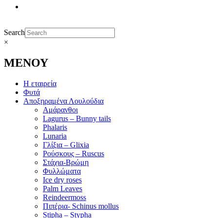
Search
×
ΜΕΝΟΥ
Η εταιρεία
Φυτά
Αποξηραμένα Λουλούδια
Αμάρανθοι
Lagurus – Bunny tails
Phalaris
Lunaria
Γλίξια – Glixia
Ρούσκους – Ruscus
Στάχια-Βρώμη
Φυλλώματα
Ice dry roses
Palm Leaves
Reindeermoss
Πιπέρια- Schinus mollus
Stipha – Stypha