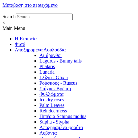
Μετάβαση στο περιεχόμενο
Search
×
Main Menu
Η Εταιρεία
Φυτά
Αποξηραμένα Λουλούδια
Αμάρανθοι
Lagurus - Bunny tails
Phalaris
Lunaria
Γλίξια - Glixia
Ρούσκους - Ruscus
Στάχια - Βρώμη
Φυλλώματα
Ice dry roses
Palm Leaves
Reindeermoss
Πιπέρια-Schinus mollus
Stipha - Stypha
Αποξηραμένα φρούτα
Λεβάντα