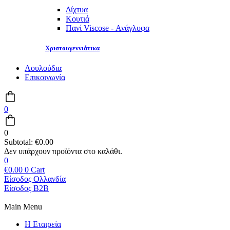
Δίχτυα
Κουτιά
Πανί Viscose - Ανάγλυφα
Χριστουγεννιάτικα
Λουλούδια
Επικοινωνία
0
0
Subtotal:
€
0.00
0
€
0.00
0
Cart
Είσοδος Ολλανδία
Είσοδος B2B
Main Menu
Η Εταιρεία