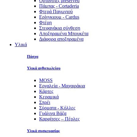
Ορτανσίες preserved
Πάμπας - Cortaderia
Φτερά Παγωνιού
Ερίνγκιουμ - Cardus
Φτέρη
Στεφανάκια σύνθεση
Αποξηραμένα Μπουκέτα
Διάφορα αποξηραμένα
Υλικά
Πάσχα
Υλικά ανθοπωλείου
MOSS
Εργαλεία - Μαχαιράκια
Κάρτες
Κεραμικά
Σπρέι
Σύρματα - Κόλλες
Γυάλινα Βάζα
Καρφίτσες – Πέρλες
Υλικά συσκευασίας