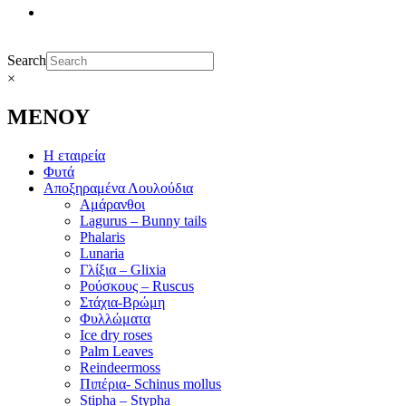
Search
×
ΜΕΝΟΥ
Η εταιρεία
Φυτά
Αποξηραμένα Λουλούδια
Αμάρανθοι
Lagurus – Bunny tails
Phalaris
Lunaria
Γλίξια – Glixia
Ρούσκους – Ruscus
Στάχια-Βρώμη
Φυλλώματα
Ice dry roses
Palm Leaves
Reindeermoss
Πιπέρια- Schinus mollus
Stipha – Stypha