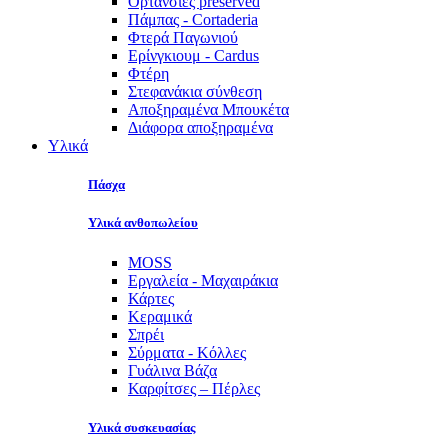
Ορτανσίες preserved
Πάμπας - Cortaderia
Φτερά Παγωνιού
Ερίνγκιουμ - Cardus
Φτέρη
Στεφανάκια σύνθεση
Αποξηραμένα Μπουκέτα
Διάφορα αποξηραμένα
Υλικά
Πάσχα
Υλικά ανθοπωλείου
MOSS
Εργαλεία - Μαχαιράκια
Κάρτες
Κεραμικά
Σπρέι
Σύρματα - Κόλλες
Γυάλινα Βάζα
Καρφίτσες – Πέρλες
Υλικά συσκευασίας