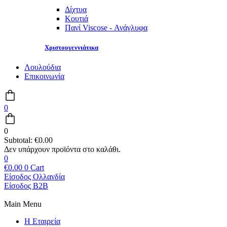
Δίχτυα
Κουτιά
Πανί Viscose - Ανάγλυφα
Χριστουγεννιάτικα
Λουλούδια
Επικοινωνία
0
0
Subtotal:
€
0.00
0
€
0.00
0
Cart
Είσοδος Ολλανδία
Είσοδος B2B
Main Menu
Η Εταιρεία