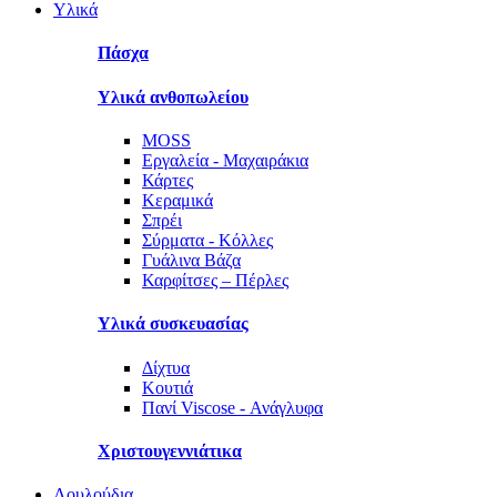
Υλικά
Πάσχα
Υλικά ανθοπωλείου
MOSS
Εργαλεία - Μαχαιράκια
Κάρτες
Κεραμικά
Σπρέι
Σύρματα - Κόλλες
Γυάλινα Βάζα
Καρφίτσες – Πέρλες
Υλικά συσκευασίας
Δίχτυα
Κουτιά
Πανί Viscose - Ανάγλυφα
Χριστουγεννιάτικα
Λουλούδια