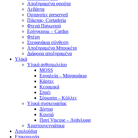
Αποξηραμένα φρούτα
Λεβάντα
Ορτανσίες preserved
Πάμπας- Cortaderia
Φτερά Παγωνιού
Ερίνγκιουμ – Cardus
Φτέρη
Στεφανάκια σύνθεση
Αποξηραμένα Μπουκέτα
Διάφορα αποξηραμένα
Υλικά
Υλικά ανθοπωλείου
MOSS
Εργαλεία – Μαχαιράκια
Κάρτες
Κεραμικά
Σπρέι
Σύρματα – Κόλλες
Υλικά συσκευασίας
Δίχτυα
Κουτιά
Πανί Viscose – Ανάγλυφα
Χριστουγεννιάτικα
Λουλούδια
Επικοινωνία