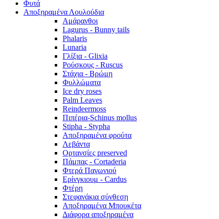
Φυτά
Αποξηραμένα Λουλούδια
Αμάρανθοι
Lagurus - Bunny tails
Phalaris
Lunaria
Γλίξια - Glixia
Ρούσκους - Ruscus
Στάχια - Βρώμη
Φυλλώματα
Ice dry roses
Palm Leaves
Reindeermoss
Πιπέρια-Schinus mollus
Stipha - Stypha
Αποξηραμένα φρούτα
Λεβάντα
Ορτανσίες preserved
Πάμπας - Cortaderia
Φτερά Παγωνιού
Ερίνγκιουμ - Cardus
Φτέρη
Στεφανάκια σύνθεση
Αποξηραμένα Μπουκέτα
Διάφορα αποξηραμένα