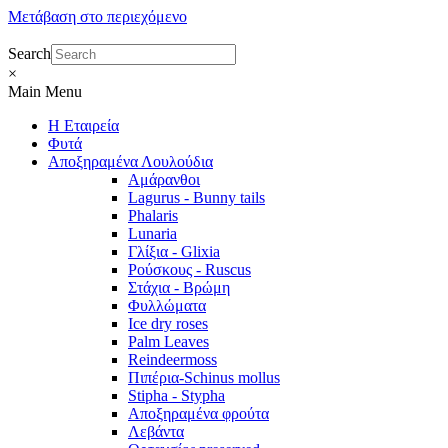
Μετάβαση στο περιεχόμενο
Search
×
Main Menu
Η Εταιρεία
Φυτά
Αποξηραμένα Λουλούδια
Αμάρανθοι
Lagurus - Bunny tails
Phalaris
Lunaria
Γλίξια - Glixia
Ρούσκους - Ruscus
Στάχια - Βρώμη
Φυλλώματα
Ice dry roses
Palm Leaves
Reindeermoss
Πιπέρια-Schinus mollus
Stipha - Stypha
Αποξηραμένα φρούτα
Λεβάντα