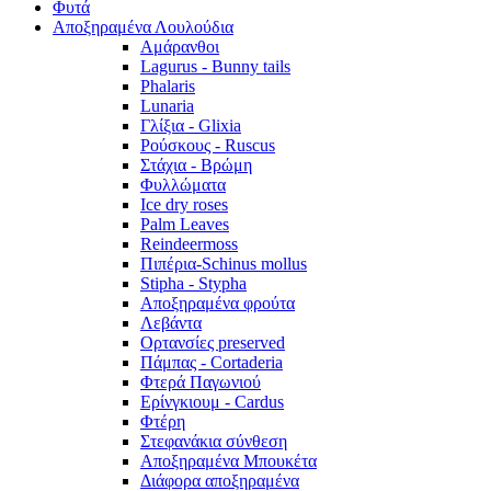
Φυτά
Αποξηραμένα Λουλούδια
Αμάρανθοι
Lagurus - Bunny tails
Phalaris
Lunaria
Γλίξια - Glixia
Ρούσκους - Ruscus
Στάχια - Βρώμη
Φυλλώματα
Ice dry roses
Palm Leaves
Reindeermoss
Πιπέρια-Schinus mollus
Stipha - Stypha
Αποξηραμένα φρούτα
Λεβάντα
Ορτανσίες preserved
Πάμπας - Cortaderia
Φτερά Παγωνιού
Ερίνγκιουμ - Cardus
Φτέρη
Στεφανάκια σύνθεση
Αποξηραμένα Μπουκέτα
Διάφορα αποξηραμένα