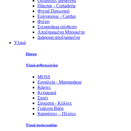
Ορτανσίες preserved
Πάμπας - Cortaderia
Φτερά Παγωνιού
Ερίνγκιουμ - Cardus
Φτέρη
Στεφανάκια σύνθεση
Αποξηραμένα Μπουκέτα
Διάφορα αποξηραμένα
Υλικά
Πάσχα
Υλικά ανθοπωλείου
MOSS
Εργαλεία - Μαχαιράκια
Κάρτες
Κεραμικά
Σπρέι
Σύρματα - Κόλλες
Γυάλινα Βάζα
Καρφίτσες – Πέρλες
Υλικά συσκευασίας