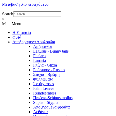
Μετάβαση στο περιεχόμενο
Search
×
Main Menu
Η Εταιρεία
Φυτά
Αποξηραμένα Λουλούδια
Αμάρανθοι
Lagurus - Bunny tails
Phalaris
Lunaria
Γλίξια - Glixia
Ρούσκους - Ruscus
Στάχια - Βρώμη
Φυλλώματα
Ice dry roses
Palm Leaves
Reindeermoss
Πιπέρια-Schinus mollus
Stipha - Stypha
Αποξηραμένα φρούτα
Λεβάντα