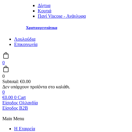
Δίχτυα
Κουτιά
Πανί Viscose - Ανάγλυφα
Χριστουγεννιάτικα
Λουλούδια
Επικοινωνία
0
0
Subtotal:
€
0.00
0
€
0.00
0
Cart
Είσοδος Ολλανδία
Είσοδος B2B
Main Menu
Η Εταιρεία