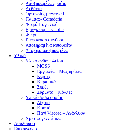
Αποξηραμένα φρούτα
Λεβάντα
Ορτανσίες preserved
Πάμπας- Cortaderia
Φτερά Παγωνιού
Ερίνγκιουμ – Cardus
Φτέρη
Στεφανάκια σύνθεση
Αποξηραμένα Μπουκέτα
Διάφορα αποξηραμένα
Υλικά
Υλικά ανθοπωλείου
MOSS
Εργαλεία – Μαχαιράκια
Κάρτες
Κεραμικά
Σπρέι
Σύρματα – Κόλλες
Υλικά συσκευασίας
Δίχτυα
Κουτιά
Πανί Viscose – Ανάγλυφα
Χριστουγεννιάτικα
Λουλούδια
Επικοινωνία