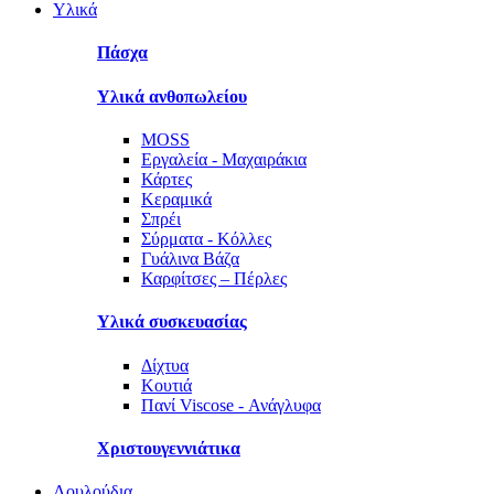
Υλικά
Πάσχα
Υλικά ανθοπωλείου
MOSS
Εργαλεία - Μαχαιράκια
Κάρτες
Κεραμικά
Σπρέι
Σύρματα - Κόλλες
Γυάλινα Βάζα
Καρφίτσες – Πέρλες
Υλικά συσκευασίας
Δίχτυα
Κουτιά
Πανί Viscose - Ανάγλυφα
Χριστουγεννιάτικα
Λουλούδια