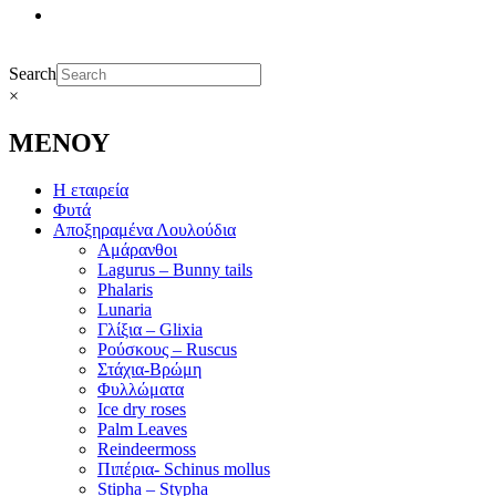
Search
×
ΜΕΝΟΥ
Η εταιρεία
Φυτά
Αποξηραμένα Λουλούδια
Αμάρανθοι
Lagurus – Bunny tails
Phalaris
Lunaria
Γλίξια – Glixia
Ρούσκους – Ruscus
Στάχια-Βρώμη
Φυλλώματα
Ice dry roses
Palm Leaves
Reindeermoss
Πιπέρια- Schinus mollus
Stipha – Stypha