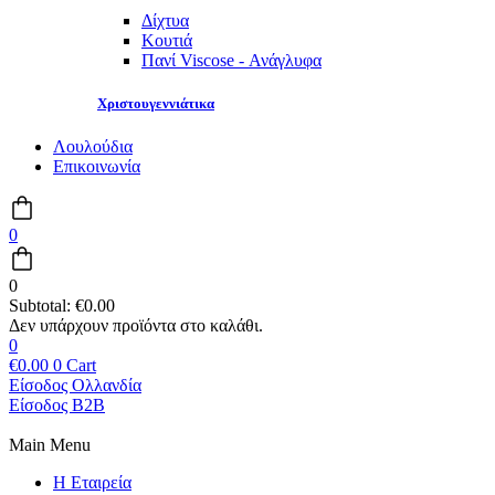
Δίχτυα
Κουτιά
Πανί Viscose - Ανάγλυφα
Χριστουγεννιάτικα
Λουλούδια
Επικοινωνία
0
0
Subtotal:
€
0.00
0
€
0.00
0
Cart
Είσοδος Ολλανδία
Είσοδος B2B
Main Menu
Η Εταιρεία