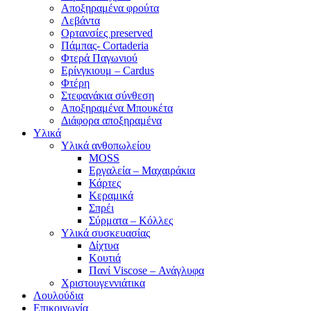
Αποξηραμένα φρούτα
Λεβάντα
Ορτανσίες preserved
Πάμπας- Cortaderia
Φτερά Παγωνιού
Ερίνγκιουμ – Cardus
Φτέρη
Στεφανάκια σύνθεση
Αποξηραμένα Μπουκέτα
Διάφορα αποξηραμένα
Υλικά
Υλικά ανθοπωλείου
MOSS
Εργαλεία – Μαχαιράκια
Κάρτες
Κεραμικά
Σπρέι
Σύρματα – Κόλλες
Υλικά συσκευασίας
Δίχτυα
Κουτιά
Πανί Viscose – Ανάγλυφα
Χριστουγεννιάτικα
Λουλούδια
Επικοινωνία