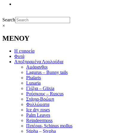
Search
×
ΜΕΝΟΥ
Η εταιρεία
Φυτά
Αποξηραμένα Λουλούδια
Αμάρανθοι
Lagurus – Bunny tails
Phalaris
Lunaria
Γλίξια – Glixia
Ρούσκους – Ruscus
Στάχια-Βρώμη
Φυλλώματα
Ice dry roses
Palm Leaves
Reindeermoss
Πιπέρια- Schinus mollus
Stipha – Stypha