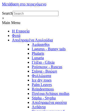
Μετάβαση στο περιεχόμενο
Search
×
Main Menu
Η Εταιρεία
Φυτά
Αποξηραμένα Λουλούδια
Αμάρανθοι
Lagurus - Bunny tails
Phalaris
Lunaria
Γλίξια - Glixia
Ρούσκους - Ruscus
Στάχια - Βρώμη
Φυλλώματα
Ice dry roses
Palm Leaves
Reindeermoss
Πιπέρια-Schinus mollus
Stipha - Stypha
Αποξηραμένα φρούτα
Λεβάντα