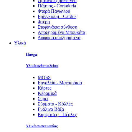
Ορτανσίες preserved
Πάμπας - Cortaderia
Φτερά Παγωνιού
Ερίνγκιουμ - Cardus
Φτέρη
Στεφανάκια σύνθεση
Αποξηραμένα Μπουκέτα
Διάφορα αποξηραμένα
Υλικά
Πάσχα
Υλικά ανθοπωλείου
MOSS
Εργαλεία - Μαχαιράκια
Κάρτες
Κεραμικά
Σπρέι
Σύρματα - Κόλλες
Γυάλινα Βάζα
Καρφίτσες – Πέρλες
Υλικά συσκευασίας