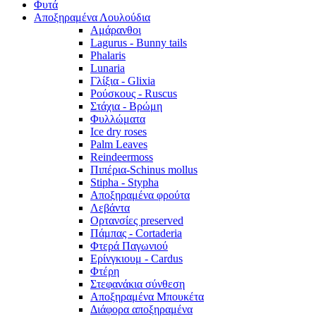
Φυτά
Αποξηραμένα Λουλούδια
Αμάρανθοι
Lagurus - Bunny tails
Phalaris
Lunaria
Γλίξια - Glixia
Ρούσκους - Ruscus
Στάχια - Βρώμη
Φυλλώματα
Ice dry roses
Palm Leaves
Reindeermoss
Πιπέρια-Schinus mollus
Stipha - Stypha
Αποξηραμένα φρούτα
Λεβάντα
Ορτανσίες preserved
Πάμπας - Cortaderia
Φτερά Παγωνιού
Ερίνγκιουμ - Cardus
Φτέρη
Στεφανάκια σύνθεση
Αποξηραμένα Μπουκέτα
Διάφορα αποξηραμένα