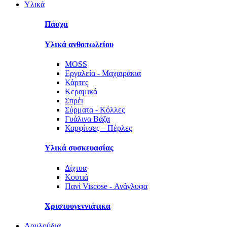
Υλικά
Πάσχα
Υλικά ανθοπωλείου
MOSS
Εργαλεία - Μαχαιράκια
Κάρτες
Κεραμικά
Σπρέι
Σύρματα - Κόλλες
Γυάλινα Βάζα
Καρφίτσες – Πέρλες
Υλικά συσκευασίας
Δίχτυα
Κουτιά
Πανί Viscose - Ανάγλυφα
Χριστουγεννιάτικα
Λουλούδια