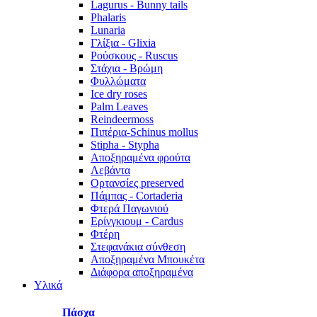
Lagurus - Bunny tails
Phalaris
Lunaria
Γλίξια - Glixia
Ρούσκους - Ruscus
Στάχια - Βρώμη
Φυλλώματα
Ice dry roses
Palm Leaves
Reindeermoss
Πιπέρια-Schinus mollus
Stipha - Stypha
Αποξηραμένα φρούτα
Λεβάντα
Ορτανσίες preserved
Πάμπας - Cortaderia
Φτερά Παγωνιού
Ερίνγκιουμ - Cardus
Φτέρη
Στεφανάκια σύνθεση
Αποξηραμένα Μπουκέτα
Διάφορα αποξηραμένα
Υλικά
Πάσχα