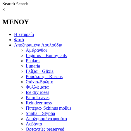
Search
×
ΜΕΝΟΥ
Η εταιρεία
Φυτά
Αποξηραμένα Λουλούδια
Αμάρανθοι
Lagurus – Bunny tails
Phalaris
Lunaria
Γλίξια – Glixia
Ρούσκους – Ruscus
Στάχια-Βρώμη
Φυλλώματα
Ice dry roses
Palm Leaves
Reindeermoss
Πιπέρια- Schinus mollus
Stipha – Stypha
Αποξηραμένα φρούτα
Λεβάντα
Ορτανσίες preserved