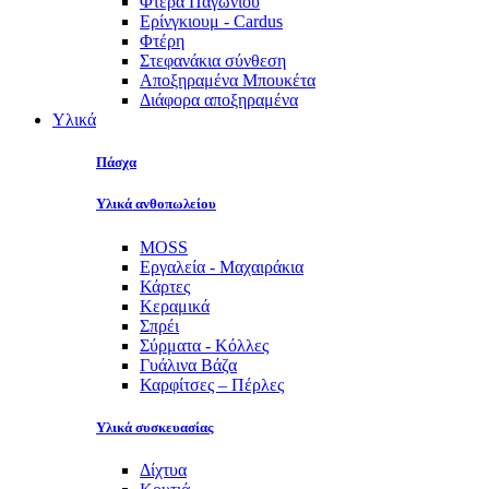
Φτερά Παγωνιού
Ερίνγκιουμ - Cardus
Φτέρη
Στεφανάκια σύνθεση
Αποξηραμένα Μπουκέτα
Διάφορα αποξηραμένα
Υλικά
Πάσχα
Υλικά ανθοπωλείου
MOSS
Εργαλεία - Μαχαιράκια
Κάρτες
Κεραμικά
Σπρέι
Σύρματα - Κόλλες
Γυάλινα Βάζα
Καρφίτσες – Πέρλες
Υλικά συσκευασίας
Δίχτυα