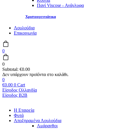
Κουτιά
Πανί Viscose - Ανάγλυφα
Χριστουγεννιάτικα
Λουλούδια
Επικοινωνία
0
0
Subtotal:
€
0.00
0
€
0.00
0
Cart
Είσοδος Ολλανδία
Είσοδος B2B
Main
Η Εταιρεία
Menu
Φυτά
Αποξηραμένα Λουλούδια
Αμάρανθοι