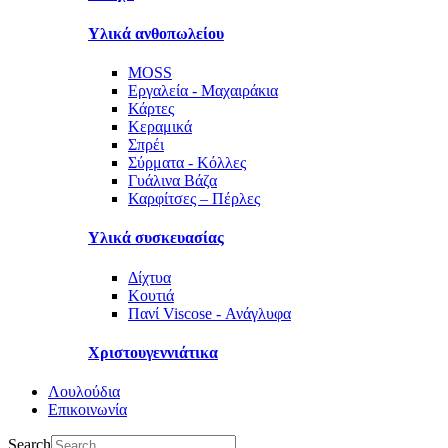
Υλικά ανθοπωλείου
MOSS
Εργαλεία - Μαχαιράκια
Κάρτες
Κεραμικά
Σπρέι
Σύρματα - Κόλλες
Γυάλινα Βάζα
Καρφίτσες – Πέρλες
Υλικά συσκευασίας
Δίχτυα
Κουτιά
Πανί Viscose - Ανάγλυφα
Χριστουγεννιάτικα
Λουλούδια
Επικοινωνία
Search