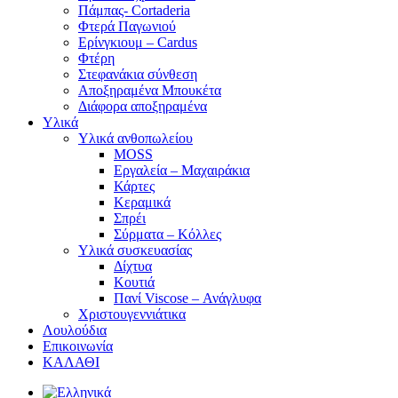
Πάμπας- Cortaderia
Φτερά Παγωνιού
Ερίνγκιουμ – Cardus
Φτέρη
Στεφανάκια σύνθεση
Αποξηραμένα Μπουκέτα
Διάφορα αποξηραμένα
Υλικά
Υλικά ανθοπωλείου
MOSS
Εργαλεία – Μαχαιράκια
Κάρτες
Κεραμικά
Σπρέι
Σύρματα – Κόλλες
Υλικά συσκευασίας
Δίχτυα
Κουτιά
Πανί Viscose – Ανάγλυφα
Χριστουγεννιάτικα
Λουλούδια
Επικοινωνία
ΚΑΛΑΘΙ