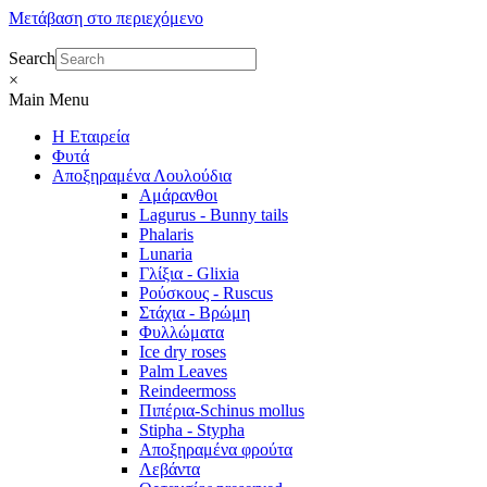
Μετάβαση στο περιεχόμενο
Search
×
Main Menu
Η Εταιρεία
Φυτά
Αποξηραμένα Λουλούδια
Αμάρανθοι
Lagurus - Bunny tails
Phalaris
Lunaria
Γλίξια - Glixia
Ρούσκους - Ruscus
Στάχια - Βρώμη
Φυλλώματα
Ice dry roses
Palm Leaves
Reindeermoss
Πιπέρια-Schinus mollus
Stipha - Stypha
Αποξηραμένα φρούτα
Λεβάντα