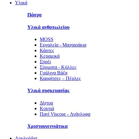
Υλικά
Πάσχα
Υλικά ανθοπωλείου
MOSS
Εργαλεία - Μαχαιράκια
Κάρτες
Κεραμικά
Σπρέι
Σύρματα - Κόλλες
Γυάλινα Βάζα
Καρφίτσες – Πέρλες
Υλικά συσκευασίας
Δίχτυα
Κουτιά
Πανί Viscose - Ανάγλυφα
Χριστουγεννιάτικα
Λουλούδια