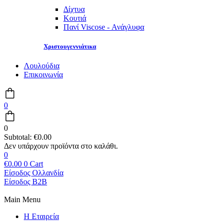
Δίχτυα
Κουτιά
Πανί Viscose - Ανάγλυφα
Χριστουγεννιάτικα
Λουλούδια
Επικοινωνία
0
0
Subtotal:
€
0.00
0
€
0.00
0
Cart
Είσοδος Ολλανδία
Είσοδος B2B
Main Menu
Η Εταιρεία