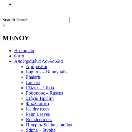
Search
×
ΜΕΝΟΥ
Η εταιρεία
Φυτά
Αποξηραμένα Λουλούδια
Αμάρανθοι
Lagurus – Bunny tails
Phalaris
Lunaria
Γλίξια – Glixia
Ρούσκους – Ruscus
Στάχια-Βρώμη
Φυλλώματα
Ice dry roses
Palm Leaves
Reindeermoss
Πιπέρια- Schinus mollus
Stipha – Stypha