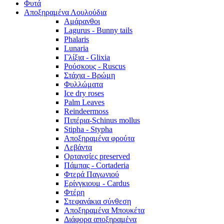
Φυτά
Αποξηραμένα Λουλούδια
Αμάρανθοι
Lagurus - Bunny tails
Phalaris
Lunaria
Γλίξια - Glixia
Ρούσκους - Ruscus
Στάχια - Βρώμη
Φυλλώματα
Ice dry roses
Palm Leaves
Reindeermoss
Πιπέρια-Schinus mollus
Stipha - Stypha
Αποξηραμένα φρούτα
Λεβάντα
Ορτανσίες preserved
Πάμπας - Cortaderia
Φτερά Παγωνιού
Ερίνγκιουμ - Cardus
Φτέρη
Στεφανάκια σύνθεση
Αποξηραμένα Μπουκέτα
Διάφορα αποξηραμένα