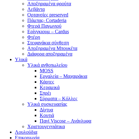
Αποξηραμένα φρούτα
Λεβάντα
Ορτανσίες preserved
Πάμπας- Cortaderia
Φτερά Παγωνιού
Ερίνγκιουμ – Cardus
Φτέρη
Στεφανάκια σύνθεση
Αποξηραμένα Μπουκέτα
Διάφορα αποξηραμένα
Υλικά
Υλικά ανθοπωλείου
MOSS
Εργαλεία – Μαχαιράκια
Κάρτες
Κεραμικά
Σπρέι
Σύρματα – Κόλλες
Υλικά συσκευασίας
Δίχτυα
Κουτιά
Πανί Viscose – Ανάγλυφα
Χριστουγεννιάτικα
Λουλούδια
Επικοινωνία