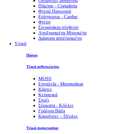
Ορτανσίες preserved
Πάμπας - Cortaderia
Φτερά Παγωνιού
Ερίνγκιουμ - Cardus
Φτέρη
Στεφανάκια σύνθεση
Αποξηραμένα Μπουκέτα
Διάφορα αποξηραμένα
Υλικά
Πάσχα
Υλικά ανθοπωλείου
MOSS
Εργαλεία - Μαχαιράκια
Κάρτες
Κεραμικά
Σπρέι
Σύρματα - Κόλλες
Γυάλινα Βάζα
Καρφίτσες – Πέρλες
Υλικά συσκευασίας