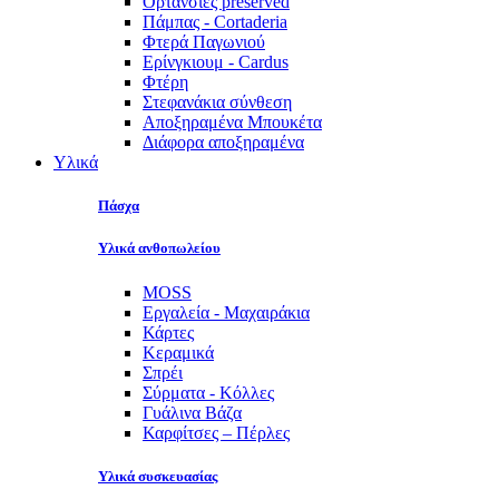
Ορτανσίες preserved
Πάμπας - Cortaderia
Φτερά Παγωνιού
Ερίνγκιουμ - Cardus
Φτέρη
Στεφανάκια σύνθεση
Αποξηραμένα Μπουκέτα
Διάφορα αποξηραμένα
Υλικά
Πάσχα
Υλικά ανθοπωλείου
MOSS
Εργαλεία - Μαχαιράκια
Κάρτες
Κεραμικά
Σπρέι
Σύρματα - Κόλλες
Γυάλινα Βάζα
Καρφίτσες – Πέρλες
Υλικά συσκευασίας