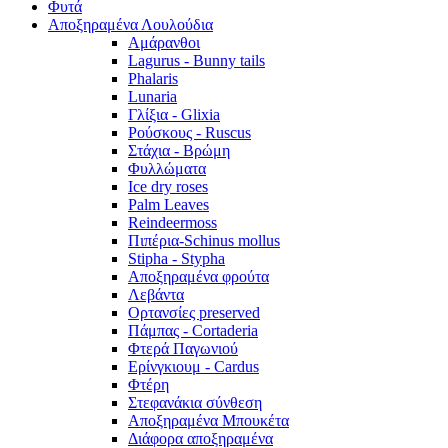
Φυτά
Αποξηραμένα Λουλούδια
Αμάρανθοι
Lagurus - Bunny tails
Phalaris
Lunaria
Γλίξια - Glixia
Ρούσκους - Ruscus
Στάχια - Βρώμη
Φυλλώματα
Ice dry roses
Palm Leaves
Reindeermoss
Πιπέρια-Schinus mollus
Stipha - Stypha
Αποξηραμένα φρούτα
Λεβάντα
Ορτανσίες preserved
Πάμπας - Cortaderia
Φτερά Παγωνιού
Ερίνγκιουμ - Cardus
Φτέρη
Στεφανάκια σύνθεση
Αποξηραμένα Μπουκέτα
Διάφορα αποξηραμένα