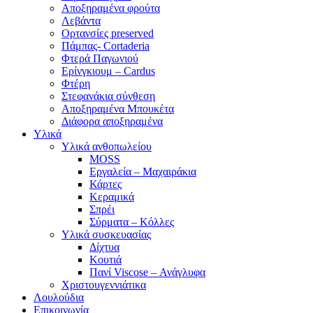
Αποξηραμένα φρούτα
Λεβάντα
Ορτανσίες preserved
Πάμπας- Cortaderia
Φτερά Παγωνιού
Ερίνγκιουμ – Cardus
Φτέρη
Στεφανάκια σύνθεση
Αποξηραμένα Μπουκέτα
Διάφορα αποξηραμένα
Υλικά
Υλικά ανθοπωλείου
MOSS
Εργαλεία – Μαχαιράκια
Κάρτες
Κεραμικά
Σπρέι
Σύρματα – Κόλλες
Υλικά συσκευασίας
Δίχτυα
Κουτιά
Πανί Viscose – Ανάγλυφα
Χριστουγεννιάτικα
Λουλούδια
Επικοινωνία