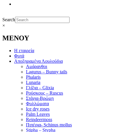
Search
×
ΜΕΝΟΥ
Η εταιρεία
Φυτά
Αποξηραμένα Λουλούδια
Αμάρανθοι
Lagurus – Bunny tails
Phalaris
Lunaria
Γλίξια – Glixia
Ρούσκους – Ruscus
Στάχια-Βρώμη
Φυλλώματα
Ice dry roses
Palm Leaves
Reindeermoss
Πιπέρια- Schinus mollus
Stipha – Stypha