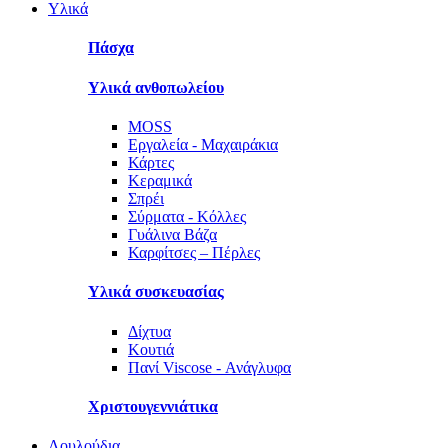
Υλικά
Πάσχα
Υλικά ανθοπωλείου
MOSS
Εργαλεία - Μαχαιράκια
Κάρτες
Κεραμικά
Σπρέι
Σύρματα - Κόλλες
Γυάλινα Βάζα
Καρφίτσες – Πέρλες
Υλικά συσκευασίας
Δίχτυα
Κουτιά
Πανί Viscose - Ανάγλυφα
Χριστουγεννιάτικα
Λουλούδια