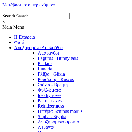
Μετάβαση στο περιεχόμενο
Search
×
Main Menu
Η Εταιρεία
Φυτά
Αποξηραμένα Λουλούδια
Αμάρανθοι
Lagurus - Bunny tails
Phalaris
Lunaria
Γλίξια - Glixia
Ρούσκους - Ruscus
Στάχια - Βρώμη
Φυλλώματα
Ice dry roses
Palm Leaves
Reindeermoss
Πιπέρια-Schinus mollus
Stipha - Stypha
Αποξηραμένα φρούτα
Λεβάντα