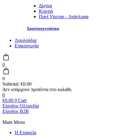
Δίχτυα
Κουτιά
Πανί Viscose - Ανάγλυφα
Χριστουγεννιάτικα
Λουλούδια
Επικοινωνία
0
0
Subtotal:
€
0.00
0
€
0.00
0
Cart
Είσοδος Ολλανδία
Είσοδος B2B
Main Menu
Η Εταιρεία