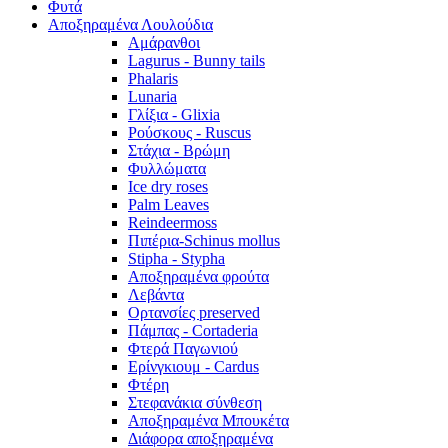
Φυτά
Αποξηραμένα Λουλούδια
Αμάρανθοι
Lagurus - Bunny tails
Phalaris
Lunaria
Γλίξια - Glixia
Ρούσκους - Ruscus
Στάχια - Βρώμη
Φυλλώματα
Ice dry roses
Palm Leaves
Reindeermoss
Πιπέρια-Schinus mollus
Stipha - Stypha
Αποξηραμένα φρούτα
Λεβάντα
Ορτανσίες preserved
Πάμπας - Cortaderia
Φτερά Παγωνιού
Ερίνγκιουμ - Cardus
Φτέρη
Στεφανάκια σύνθεση
Αποξηραμένα Μπουκέτα
Διάφορα αποξηραμένα