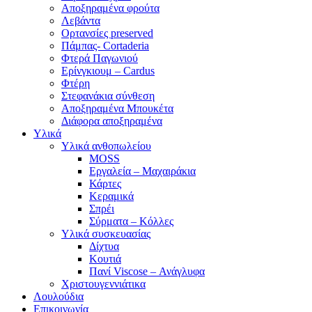
Αποξηραμένα φρούτα
Λεβάντα
Ορτανσίες preserved
Πάμπας- Cortaderia
Φτερά Παγωνιού
Ερίνγκιουμ – Cardus
Φτέρη
Στεφανάκια σύνθεση
Αποξηραμένα Μπουκέτα
Διάφορα αποξηραμένα
Υλικά
Υλικά ανθοπωλείου
MOSS
Εργαλεία – Μαχαιράκια
Κάρτες
Κεραμικά
Σπρέι
Σύρματα – Κόλλες
Υλικά συσκευασίας
Δίχτυα
Κουτιά
Πανί Viscose – Ανάγλυφα
Χριστουγεννιάτικα
Λουλούδια
Επικοινωνία