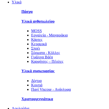
Υλικά
Πάσχα
Υλικά ανθοπωλείου
MOSS
Εργαλεία - Μαχαιράκια
Κάρτες
Κεραμικά
Σπρέι
Σύρματα - Κόλλες
Γυάλινα Βάζα
Καρφίτσες – Πέρλες
Υλικά συσκευασίας
Δίχτυα
Κουτιά
Πανί Viscose - Ανάγλυφα
Χριστουγεννιάτικα
Λουλούδια