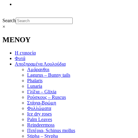
Search
×
ΜΕΝΟΥ
Η εταιρεία
Φυτά
Αποξηραμένα Λουλούδια
Αμάρανθοι
Lagurus – Bunny tails
Phalaris
Lunaria
Γλίξια – Glixia
Ρούσκους – Ruscus
Στάχια-Βρώμη
Φυλλώματα
Ice dry roses
Palm Leaves
Reindeermoss
Πιπέρια- Schinus mollus
Stipha – Stypha