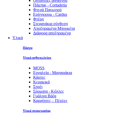
Ορτανσίες preserved
Πάμπας - Cortaderia
Φτερά Παγωνιού
Ερίνγκιουμ - Cardus
Φτέρη
Στεφανάκια σύνθεση
Αποξηραμένα Μπουκέτα
Διάφορα αποξηραμένα
Υλικά
Πάσχα
Υλικά ανθοπωλείου
MOSS
Εργαλεία - Μαχαιράκια
Κάρτες
Κεραμικά
Σπρέι
Σύρματα - Κόλλες
Γυάλινα Βάζα
Καρφίτσες – Πέρλες
Υλικά συσκευασίας