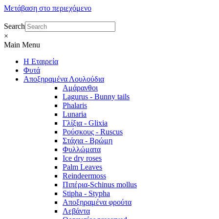
Μετάβαση στο περιεχόμενο
Search
×
Main Menu
Η Εταιρεία
Φυτά
Αποξηραμένα Λουλούδια
Αμάρανθοι
Lagurus - Bunny tails
Phalaris
Lunaria
Γλίξια - Glixia
Ρούσκους - Ruscus
Στάχια - Βρώμη
Φυλλώματα
Ice dry roses
Palm Leaves
Reindeermoss
Πιπέρια-Schinus mollus
Stipha - Stypha
Αποξηραμένα φρούτα
Λεβάντα