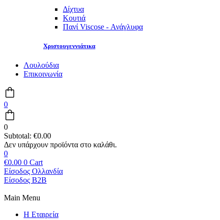
Δίχτυα
Κουτιά
Πανί Viscose - Ανάγλυφα
Χριστουγεννιάτικα
Λουλούδια
Επικοινωνία
0
0
Subtotal:
€
0.00
0
€
0.00
0
Cart
Είσοδος Ολλανδία
Είσοδος B2B
Main Menu
Η Εταιρεία