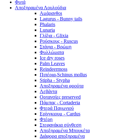
Φυτά
Αποξηραμένα Λουλούδια
Αμάρανθοι
Lagurus - Bunny tails
Phalaris
Lunaria
Γλίξια - Glixia
Ρούσκους - Ruscus
Στάχια - Βρώμη
Φυλλώματα
Ice dry roses
Palm Leaves
Reindeermoss
Πιπέρια-Schinus mollus
Stipha - Stypha
Αποξηραμένα φρούτα
Λεβάντα
Ορτανσίες preserved
Πάμπας - Cortaderia
Φτερά Παγωνιού
Ερίνγκιουμ - Cardus
Φτέρη
Στεφανάκια σύνθεση
Αποξηραμένα Μπουκέτα
Διάφορα αποξηραμένα