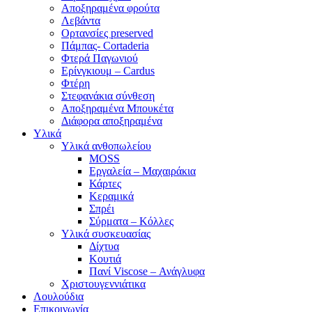
Αποξηραμένα φρούτα
Λεβάντα
Ορτανσίες preserved
Πάμπας- Cortaderia
Φτερά Παγωνιού
Ερίνγκιουμ – Cardus
Φτέρη
Στεφανάκια σύνθεση
Αποξηραμένα Μπουκέτα
Διάφορα αποξηραμένα
Υλικά
Υλικά ανθοπωλείου
MOSS
Εργαλεία – Μαχαιράκια
Κάρτες
Κεραμικά
Σπρέι
Σύρματα – Κόλλες
Υλικά συσκευασίας
Δίχτυα
Κουτιά
Πανί Viscose – Ανάγλυφα
Χριστουγεννιάτικα
Λουλούδια
Επικοινωνία