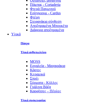
Ορτανσίες preserved
Πάμπας - Cortaderia
Φτερά Παγωνιού
Ερίνγκιουμ - Cardus
Φτέρη
Στεφανάκια σύνθεση
Αποξηραμένα Μπουκέτα
Διάφορα αποξηραμένα
Υλικά
Πάσχα
Υλικά ανθοπωλείου
MOSS
Εργαλεία - Μαχαιράκια
Κάρτες
Κεραμικά
Σπρέι
Σύρματα - Κόλλες
Γυάλινα Βάζα
Καρφίτσες – Πέρλες
Υλικά συσκευασίας