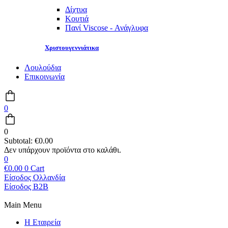
Δίχτυα
Κουτιά
Πανί Viscose - Ανάγλυφα
Χριστουγεννιάτικα
Λουλούδια
Επικοινωνία
0
0
Subtotal:
€
0.00
0
€
0.00
0
Cart
Είσοδος Ολλανδία
Είσοδος B2B
Main Menu
Η Εταιρεία