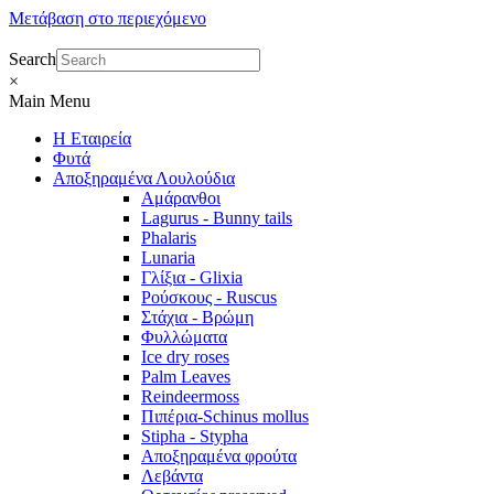
Μετάβαση στο περιεχόμενο
Search
×
Main Menu
Η Εταιρεία
Φυτά
Αποξηραμένα Λουλούδια
Αμάρανθοι
Lagurus - Bunny tails
Phalaris
Lunaria
Γλίξια - Glixia
Ρούσκους - Ruscus
Στάχια - Βρώμη
Φυλλώματα
Ice dry roses
Palm Leaves
Reindeermoss
Πιπέρια-Schinus mollus
Stipha - Stypha
Αποξηραμένα φρούτα
Λεβάντα