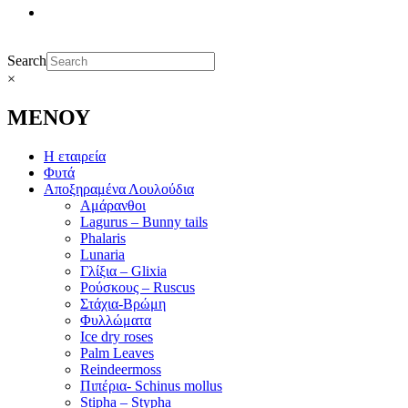
Search
×
ΜΕΝΟΥ
Η εταιρεία
Φυτά
Αποξηραμένα Λουλούδια
Αμάρανθοι
Lagurus – Bunny tails
Phalaris
Lunaria
Γλίξια – Glixia
Ρούσκους – Ruscus
Στάχια-Βρώμη
Φυλλώματα
Ice dry roses
Palm Leaves
Reindeermoss
Πιπέρια- Schinus mollus
Stipha – Stypha