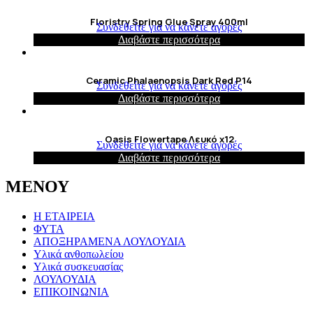
Floristry Spring Glue Spray 400ml
Συνδεθείτε για να κάνετε αγορές
Διαβάστε περισσότερα
Ceramic Phalaenopsis Dark Red P14
Συνδεθείτε για να κάνετε αγορές
Διαβάστε περισσότερα
Oasis Flowertape Λευκό x12
Συνδεθείτε για να κάνετε αγορές
Διαβάστε περισσότερα
ΜΕΝΟΥ
Η ΕΤΑΙΡΕΙΑ
ΦΥΤΑ
ΑΠΟΞΗΡΑΜΕΝΑ ΛΟΥΛΟΥΔΙΑ
Υλικά ανθοπωλείου
Υλικά συσκευασίας
ΛΟΥΛΟΥΔΙΑ
ΕΠΙΚΟΙΝΩΝΙΑ