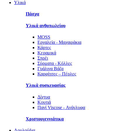
Υλικά
Πάσχα
Υλικά ανθοπωλείου
MOSS
Εργαλεία - Μαχαιράκια
Κάρτες
Κεραμικά
Σπρέι
Σύρματα - Κόλλες
Γυάλινα Βάζα
Καρφίτσες – Πέρλες
Υλικά συσκευασίας
Δίχτυα
Κουτιά
Πανί Viscose - Ανάγλυφα
Χριστουγεννιάτικα
Λουλούδια