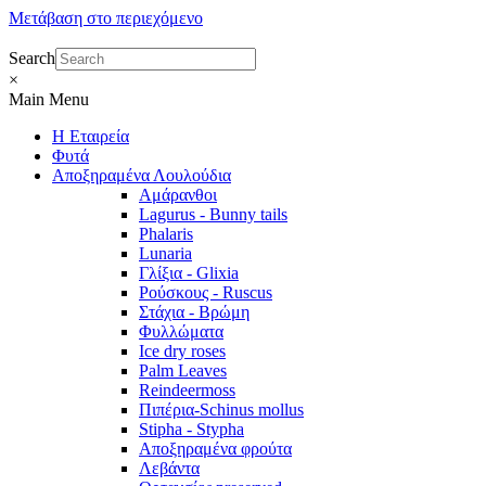
Μετάβαση στο περιεχόμενο
Search
×
Main Menu
Η Εταιρεία
Φυτά
Αποξηραμένα Λουλούδια
Αμάρανθοι
Lagurus - Bunny tails
Phalaris
Lunaria
Γλίξια - Glixia
Ρούσκους - Ruscus
Στάχια - Βρώμη
Φυλλώματα
Ice dry roses
Palm Leaves
Reindeermoss
Πιπέρια-Schinus mollus
Stipha - Stypha
Αποξηραμένα φρούτα
Λεβάντα