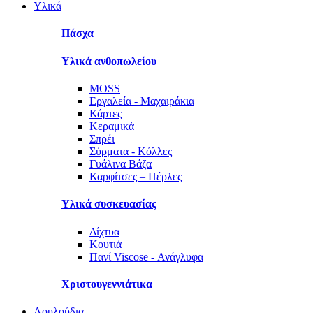
Υλικά
Πάσχα
Υλικά ανθοπωλείου
MOSS
Εργαλεία - Μαχαιράκια
Κάρτες
Κεραμικά
Σπρέι
Σύρματα - Κόλλες
Γυάλινα Βάζα
Καρφίτσες – Πέρλες
Υλικά συσκευασίας
Δίχτυα
Κουτιά
Πανί Viscose - Ανάγλυφα
Χριστουγεννιάτικα
Λουλούδια