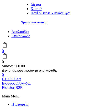
Δίχτυα
Κουτιά
Πανί Viscose - Ανάγλυφα
Χριστουγεννιάτικα
Λουλούδια
Επικοινωνία
0
0
Subtotal:
€
0.00
0
€
0.00
0
Cart
Είσοδος Ολλανδία
Είσοδος B2B
Main Menu
Η Εταιρεία