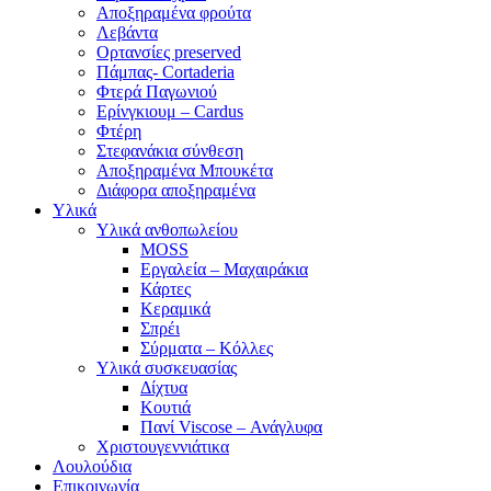
Αποξηραμένα φρούτα
Λεβάντα
Ορτανσίες preserved
Πάμπας- Cortaderia
Φτερά Παγωνιού
Ερίνγκιουμ – Cardus
Φτέρη
Στεφανάκια σύνθεση
Αποξηραμένα Μπουκέτα
Διάφορα αποξηραμένα
Υλικά
Υλικά ανθοπωλείου
MOSS
Εργαλεία – Μαχαιράκια
Κάρτες
Κεραμικά
Σπρέι
Σύρματα – Κόλλες
Υλικά συσκευασίας
Δίχτυα
Κουτιά
Πανί Viscose – Ανάγλυφα
Χριστουγεννιάτικα
Λουλούδια
Επικοινωνία