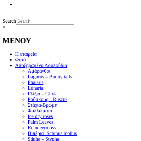
Search
×
ΜΕΝΟΥ
Η εταιρεία
Φυτά
Αποξηραμένα Λουλούδια
Αμάρανθοι
Lagurus – Bunny tails
Phalaris
Lunaria
Γλίξια – Glixia
Ρούσκους – Ruscus
Στάχια-Βρώμη
Φυλλώματα
Ice dry roses
Palm Leaves
Reindeermoss
Πιπέρια- Schinus mollus
Stipha – Stypha