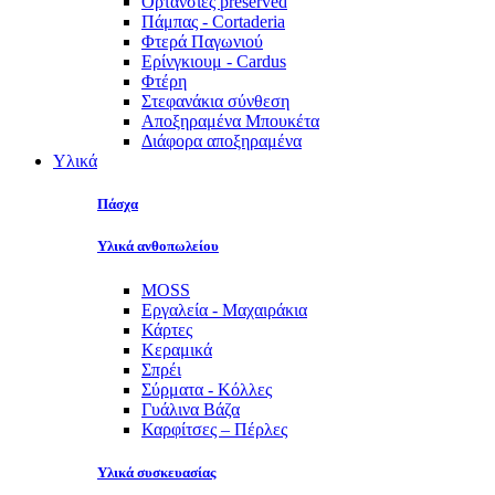
Ορτανσίες preserved
Πάμπας - Cortaderia
Φτερά Παγωνιού
Ερίνγκιουμ - Cardus
Φτέρη
Στεφανάκια σύνθεση
Αποξηραμένα Μπουκέτα
Διάφορα αποξηραμένα
Υλικά
Πάσχα
Υλικά ανθοπωλείου
MOSS
Εργαλεία - Μαχαιράκια
Κάρτες
Κεραμικά
Σπρέι
Σύρματα - Κόλλες
Γυάλινα Βάζα
Καρφίτσες – Πέρλες
Υλικά συσκευασίας