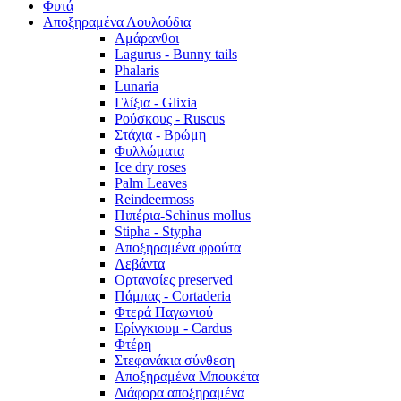
Φυτά
Αποξηραμένα Λουλούδια
Αμάρανθοι
Lagurus - Bunny tails
Phalaris
Lunaria
Γλίξια - Glixia
Ρούσκους - Ruscus
Στάχια - Βρώμη
Φυλλώματα
Ice dry roses
Palm Leaves
Reindeermoss
Πιπέρια-Schinus mollus
Stipha - Stypha
Αποξηραμένα φρούτα
Λεβάντα
Ορτανσίες preserved
Πάμπας - Cortaderia
Φτερά Παγωνιού
Ερίνγκιουμ - Cardus
Φτέρη
Στεφανάκια σύνθεση
Αποξηραμένα Μπουκέτα
Διάφορα αποξηραμένα