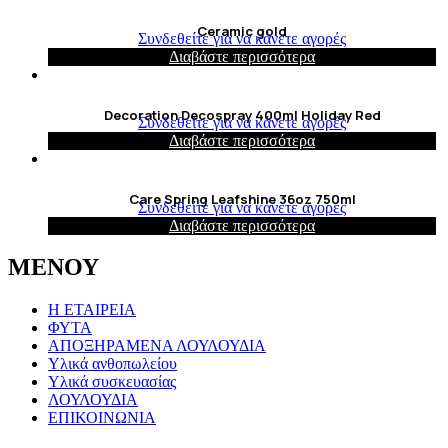
Ceramic gold
Συνδεθείτε για να κάνετε αγορές
Διαβάστε περισσότερα
Decoration Decospray 400ml Holiday Red
Συνδεθείτε για να κάνετε αγορές
Διαβάστε περισσότερα
Care Spring Leafshine 36oz 750ml
Συνδεθείτε για να κάνετε αγορές
Διαβάστε περισσότερα
ΜΕΝΟΥ
Η ΕΤΑΙΡΕΙΑ
ΦΥΤΑ
ΑΠΟΞΗΡΑΜΕΝΑ ΛΟΥΛΟΥΔΙΑ
Υλικά ανθοπωλείου
Υλικά συσκευασίας
ΛΟΥΛΟΥΔΙΑ
ΕΠΙΚΟΙΝΩΝΙΑ