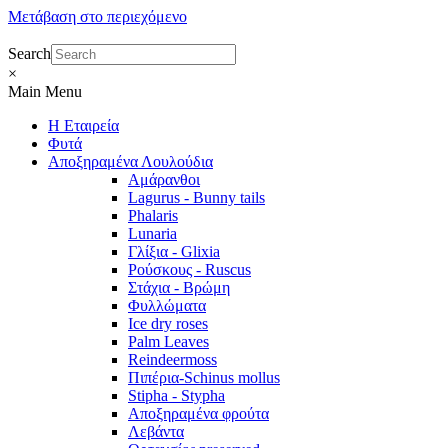
Μετάβαση στο περιεχόμενο
Search
×
Main Menu
Η Εταιρεία
Φυτά
Αποξηραμένα Λουλούδια
Αμάρανθοι
Lagurus - Bunny tails
Phalaris
Lunaria
Γλίξια - Glixia
Ρούσκους - Ruscus
Στάχια - Βρώμη
Φυλλώματα
Ice dry roses
Palm Leaves
Reindeermoss
Πιπέρια-Schinus mollus
Stipha - Stypha
Αποξηραμένα φρούτα
Λεβάντα