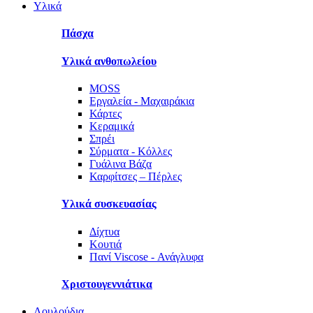
Υλικά
Πάσχα
Υλικά ανθοπωλείου
MOSS
Εργαλεία - Μαχαιράκια
Κάρτες
Κεραμικά
Σπρέι
Σύρματα - Κόλλες
Γυάλινα Βάζα
Καρφίτσες – Πέρλες
Υλικά συσκευασίας
Δίχτυα
Κουτιά
Πανί Viscose - Ανάγλυφα
Χριστουγεννιάτικα
Λουλούδια