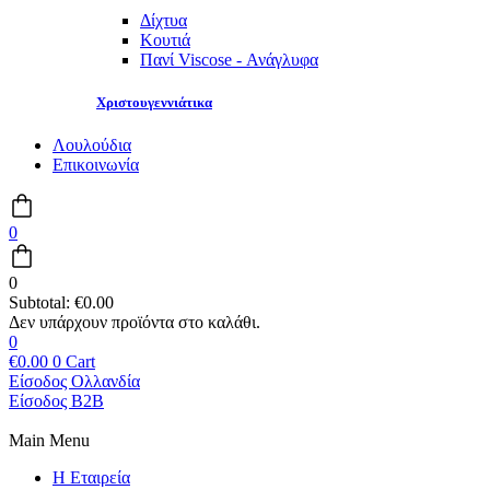
Δίχτυα
Κουτιά
Πανί Viscose - Ανάγλυφα
Χριστουγεννιάτικα
Λουλούδια
Επικοινωνία
0
0
Subtotal:
€
0.00
0
€
0.00
0
Cart
Είσοδος Ολλανδία
Είσοδος B2B
Main Menu
Η Εταιρεία