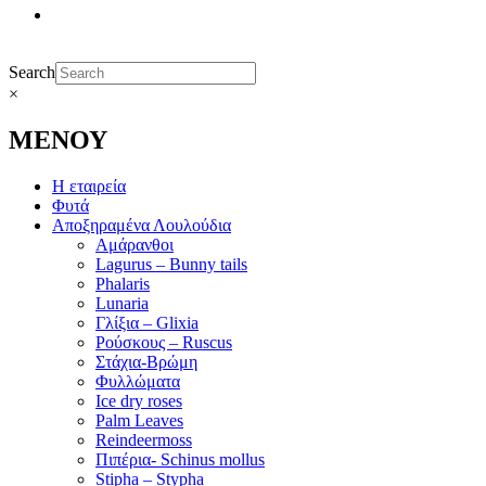
Search
×
ΜΕΝΟΥ
Η εταιρεία
Φυτά
Αποξηραμένα Λουλούδια
Αμάρανθοι
Lagurus – Bunny tails
Phalaris
Lunaria
Γλίξια – Glixia
Ρούσκους – Ruscus
Στάχια-Βρώμη
Φυλλώματα
Ice dry roses
Palm Leaves
Reindeermoss
Πιπέρια- Schinus mollus
Stipha – Stypha