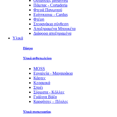
Ορτανσίες preserved
Πάμπας - Cortaderia
Φτερά Παγωνιού
Ερίνγκιουμ - Cardus
Φτέρη
Στεφανάκια σύνθεση
Αποξηραμένα Μπουκέτα
Διάφορα αποξηραμένα
Υλικά
Πάσχα
Υλικά ανθοπωλείου
MOSS
Εργαλεία - Μαχαιράκια
Κάρτες
Κεραμικά
Σπρέι
Σύρματα - Κόλλες
Γυάλινα Βάζα
Καρφίτσες – Πέρλες
Υλικά συσκευασίας