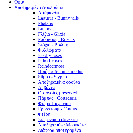
Φυτά
Αποξηραμένα Λουλούδια
Αμάρανθοι
Lagurus - Bunny tails
Phalaris
Lunaria
Γλίξια - Glixia
Ρούσκους - Ruscus
Στάχια - Βρώμη
Φυλλώματα
Ice dry roses
Palm Leaves
Reindeermoss
Πιπέρια-Schinus mollus
Stipha - Stypha
Αποξηραμένα φρούτα
Λεβάντα
Ορτανσίες preserved
Πάμπας - Cortaderia
Φτερά Παγωνιού
Ερίνγκιουμ - Cardus
Φτέρη
Στεφανάκια σύνθεση
Αποξηραμένα Μπουκέτα
Διάφορα αποξηραμένα