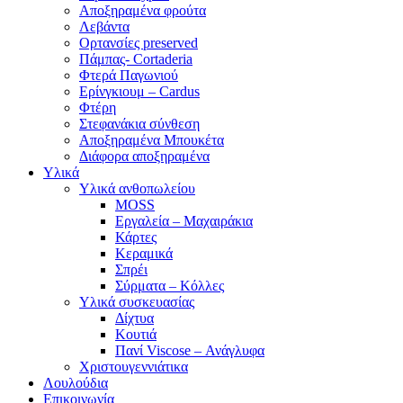
Αποξηραμένα φρούτα
Λεβάντα
Ορτανσίες preserved
Πάμπας- Cortaderia
Φτερά Παγωνιού
Ερίνγκιουμ – Cardus
Φτέρη
Στεφανάκια σύνθεση
Αποξηραμένα Μπουκέτα
Διάφορα αποξηραμένα
Υλικά
Υλικά ανθοπωλείου
MOSS
Εργαλεία – Μαχαιράκια
Κάρτες
Κεραμικά
Σπρέι
Σύρματα – Κόλλες
Υλικά συσκευασίας
Δίχτυα
Κουτιά
Πανί Viscose – Ανάγλυφα
Χριστουγεννιάτικα
Λουλούδια
Επικοινωνία