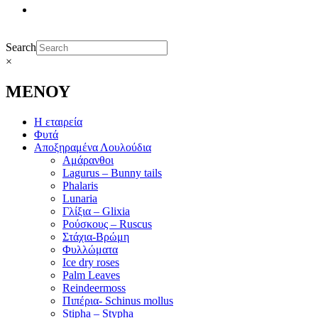
Search
×
ΜΕΝΟΥ
Η εταιρεία
Φυτά
Αποξηραμένα Λουλούδια
Αμάρανθοι
Lagurus – Bunny tails
Phalaris
Lunaria
Γλίξια – Glixia
Ρούσκους – Ruscus
Στάχια-Βρώμη
Φυλλώματα
Ice dry roses
Palm Leaves
Reindeermoss
Πιπέρια- Schinus mollus
Stipha – Stypha