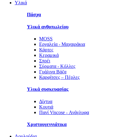
Υλικά
Πάσχα
Υλικά ανθοπωλείου
MOSS
Εργαλεία - Μαχαιράκια
Κάρτες
Κεραμικά
Σπρέι
Σύρματα - Κόλλες
Γυάλινα Βάζα
Καρφίτσες – Πέρλες
Υλικά συσκευασίας
Δίχτυα
Κουτιά
Πανί Viscose - Ανάγλυφα
Χριστουγεννιάτικα
Λουλούδια