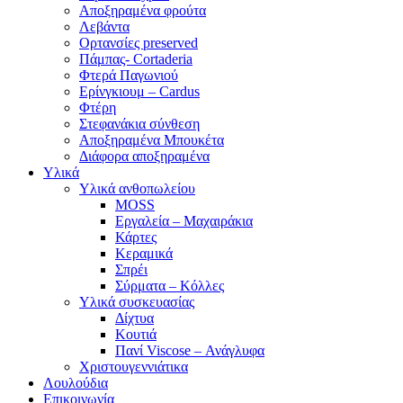
Αποξηραμένα φρούτα
Λεβάντα
Ορτανσίες preserved
Πάμπας- Cortaderia
Φτερά Παγωνιού
Ερίνγκιουμ – Cardus
Φτέρη
Στεφανάκια σύνθεση
Αποξηραμένα Μπουκέτα
Διάφορα αποξηραμένα
Υλικά
Υλικά ανθοπωλείου
MOSS
Εργαλεία – Μαχαιράκια
Κάρτες
Κεραμικά
Σπρέι
Σύρματα – Κόλλες
Υλικά συσκευασίας
Δίχτυα
Κουτιά
Πανί Viscose – Ανάγλυφα
Χριστουγεννιάτικα
Λουλούδια
Επικοινωνία