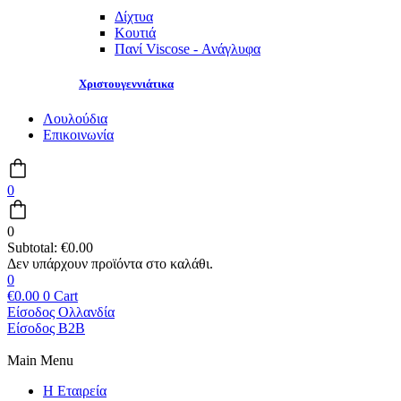
Δίχτυα
Κουτιά
Πανί Viscose - Ανάγλυφα
Χριστουγεννιάτικα
Λουλούδια
Επικοινωνία
0
0
Subtotal:
€
0.00
0
€
0.00
0
Cart
Είσοδος Ολλανδία
Είσοδος B2B
Main Menu
Η Εταιρεία