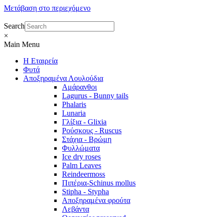
Μετάβαση στο περιεχόμενο
Search
×
Main Menu
Η Εταιρεία
Φυτά
Αποξηραμένα Λουλούδια
Αμάρανθοι
Lagurus - Bunny tails
Phalaris
Lunaria
Γλίξια - Glixia
Ρούσκους - Ruscus
Στάχια - Βρώμη
Φυλλώματα
Ice dry roses
Palm Leaves
Reindeermoss
Πιπέρια-Schinus mollus
Stipha - Stypha
Αποξηραμένα φρούτα
Λεβάντα