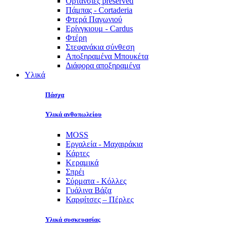
Ορτανσίες preserved
Πάμπας - Cortaderia
Φτερά Παγωνιού
Ερίνγκιουμ - Cardus
Φτέρη
Στεφανάκια σύνθεση
Αποξηραμένα Μπουκέτα
Διάφορα αποξηραμένα
Υλικά
Πάσχα
Υλικά ανθοπωλείου
MOSS
Εργαλεία - Μαχαιράκια
Κάρτες
Κεραμικά
Σπρέι
Σύρματα - Κόλλες
Γυάλινα Βάζα
Καρφίτσες – Πέρλες
Υλικά συσκευασίας