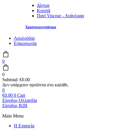
Δίχτυα
Κουτιά
Πανί Viscose - Ανάγλυφα
Χριστουγεννιάτικα
Λουλούδια
Επικοινωνία
0
0
Subtotal:
€
0.00
0
€
0.00
0
Cart
Είσοδος Ολλανδία
Είσοδος B2B
Main Menu
Η Εταιρεία