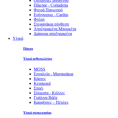
Ορτανσίες preserved
Πάμπας - Cortaderia
Φτερά Παγωνιού
Ερίνγκιουμ - Cardus
Φτέρη
Στεφανάκια σύνθεση
Αποξηραμένα Μπουκέτα
Διάφορα αποξηραμένα
Υλικά
Πάσχα
Υλικά ανθοπωλείου
MOSS
Εργαλεία - Μαχαιράκια
Κάρτες
Κεραμικά
Σπρέι
Σύρματα - Κόλλες
Γυάλινα Βάζα
Καρφίτσες – Πέρλες
Υλικά συσκευασίας