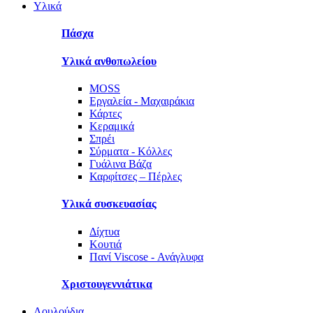
Υλικά
Πάσχα
Υλικά ανθοπωλείου
MOSS
Εργαλεία - Μαχαιράκια
Κάρτες
Κεραμικά
Σπρέι
Σύρματα - Κόλλες
Γυάλινα Βάζα
Καρφίτσες – Πέρλες
Υλικά συσκευασίας
Δίχτυα
Κουτιά
Πανί Viscose - Ανάγλυφα
Χριστουγεννιάτικα
Λουλούδια