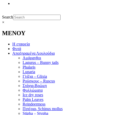
Search
×
ΜΕΝΟΥ
Η εταιρεία
Φυτά
Αποξηραμένα Λουλούδια
Αμάρανθοι
Lagurus – Bunny tails
Phalaris
Lunaria
Γλίξια – Glixia
Ρούσκους – Ruscus
Στάχια-Βρώμη
Φυλλώματα
Ice dry roses
Palm Leaves
Reindeermoss
Πιπέρια- Schinus mollus
Stipha – Stypha