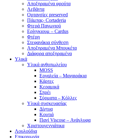
Αποξηραμένα φρούτα
Λεβάντα
Ορτανσίες preserved
Πάμπας- Cortaderia
Φτερά Παγωνιού
Ερίνγκιουμ – Cardus
Φτέρη
Στεφανάκια σύνθεση
Αποξηραμένα Μπουκέτα
Διάφορα αποξηραμένα
Υλικά
Υλικά ανθοπωλείου
MOSS
Εργαλεία – Μαχαιράκια
Κάρτες
Κεραμικά
Σπρέι
Σύρματα – Κόλλες
Υλικά συσκευασίας
Δίχτυα
Κουτιά
Πανί Viscose – Ανάγλυφα
Χριστουγεννιάτικα
Λουλούδια
Επικοινωνία