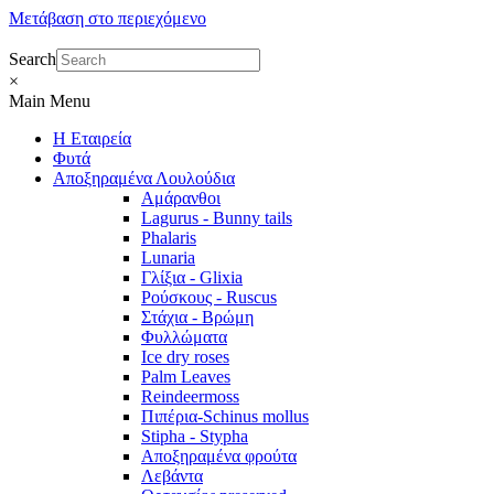
Μετάβαση στο περιεχόμενο
Search
×
Main Menu
Η Εταιρεία
Φυτά
Αποξηραμένα Λουλούδια
Αμάρανθοι
Lagurus - Bunny tails
Phalaris
Lunaria
Γλίξια - Glixia
Ρούσκους - Ruscus
Στάχια - Βρώμη
Φυλλώματα
Ice dry roses
Palm Leaves
Reindeermoss
Πιπέρια-Schinus mollus
Stipha - Stypha
Αποξηραμένα φρούτα
Λεβάντα