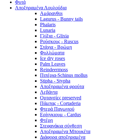
Φυτά
Αποξηραμένα Λουλούδια
Αμάρανθοι
Lagurus - Bunny tails
Phalaris
Lunaria
Γλίξια - Glixia
Ρούσκους - Ruscus
Στάχια - Βρώμη
Φυλλώματα
Ice dry roses
Palm Leaves
Reindeermoss
Πιπέρια-Schinus mollus
Stipha - Stypha
Αποξηραμένα φρούτα
Λεβάντα
Ορτανσίες preserved
Πάμπας - Cortaderia
Φτερά Παγωνιού
Ερίνγκιουμ - Cardus
Φτέρη
Στεφανάκια σύνθεση
Αποξηραμένα Μπουκέτα
Διάφορα αποξηραμένα