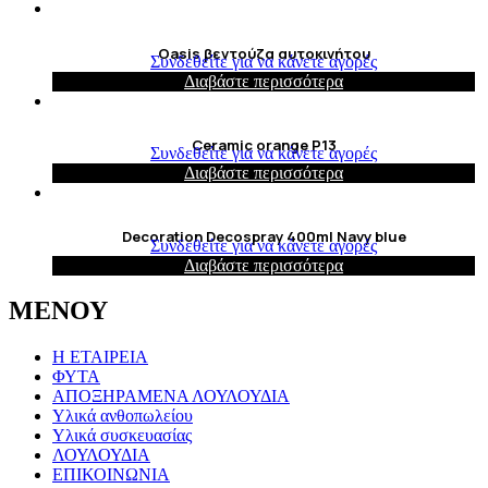
Oasis βεντούζα αυτοκινήτου
Συνδεθείτε για να κάνετε αγορές
Διαβάστε περισσότερα
Ceramic orange P13
Συνδεθείτε για να κάνετε αγορές
Διαβάστε περισσότερα
Decoration Decospray 400ml Navy blue
Συνδεθείτε για να κάνετε αγορές
Διαβάστε περισσότερα
ΜΕΝΟΥ
Η ΕΤΑΙΡΕΙΑ
ΦΥΤΑ
ΑΠΟΞΗΡΑΜΕΝΑ ΛΟΥΛΟΥΔΙΑ
Υλικά ανθοπωλείου
Υλικά συσκευασίας
ΛΟΥΛΟΥΔΙΑ
ΕΠΙΚΟΙΝΩΝΙΑ