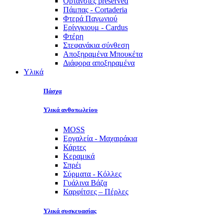
Ορτανσίες preserved
Πάμπας - Cortaderia
Φτερά Παγωνιού
Ερίνγκιουμ - Cardus
Φτέρη
Στεφανάκια σύνθεση
Αποξηραμένα Μπουκέτα
Διάφορα αποξηραμένα
Υλικά
Πάσχα
Υλικά ανθοπωλείου
MOSS
Εργαλεία - Μαχαιράκια
Κάρτες
Κεραμικά
Σπρέι
Σύρματα - Κόλλες
Γυάλινα Βάζα
Καρφίτσες – Πέρλες
Υλικά συσκευασίας