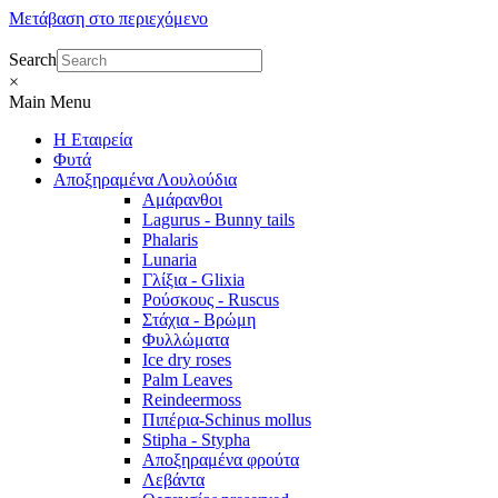
Μετάβαση στο περιεχόμενο
Search
×
Main Menu
Η Εταιρεία
Φυτά
Αποξηραμένα Λουλούδια
Αμάρανθοι
Lagurus - Bunny tails
Phalaris
Lunaria
Γλίξια - Glixia
Ρούσκους - Ruscus
Στάχια - Βρώμη
Φυλλώματα
Ice dry roses
Palm Leaves
Reindeermoss
Πιπέρια-Schinus mollus
Stipha - Stypha
Αποξηραμένα φρούτα
Λεβάντα