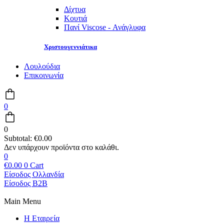
Δίχτυα
Κουτιά
Πανί Viscose - Ανάγλυφα
Χριστουγεννιάτικα
Λουλούδια
Επικοινωνία
0
0
Subtotal:
€
0.00
0
€
0.00
0
Cart
Είσοδος Ολλανδία
Είσοδος B2B
Main Menu
Η Εταιρεία