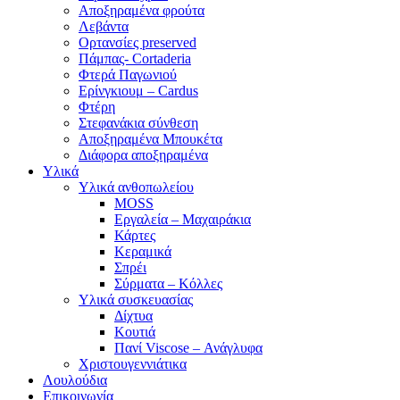
Αποξηραμένα φρούτα
Λεβάντα
Ορτανσίες preserved
Πάμπας- Cortaderia
Φτερά Παγωνιού
Ερίνγκιουμ – Cardus
Φτέρη
Στεφανάκια σύνθεση
Αποξηραμένα Μπουκέτα
Διάφορα αποξηραμένα
Υλικά
Υλικά ανθοπωλείου
MOSS
Εργαλεία – Μαχαιράκια
Κάρτες
Κεραμικά
Σπρέι
Σύρματα – Κόλλες
Υλικά συσκευασίας
Δίχτυα
Κουτιά
Πανί Viscose – Ανάγλυφα
Χριστουγεννιάτικα
Λουλούδια
Επικοινωνία