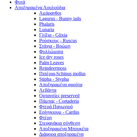
Φυτά
Αποξηραμένα Λουλούδια
Αμάρανθοι
Lagurus - Bunny tails
Phalaris
Lunaria
Γλίξια - Glixia
Ρούσκους - Ruscus
Στάχια - Βρώμη
Φυλλώματα
Ice dry roses
Palm Leaves
Reindeermoss
Πιπέρια-Schinus mollus
Stipha - Stypha
Αποξηραμένα φρούτα
Λεβάντα
Ορτανσίες preserved
Πάμπας - Cortaderia
Φτερά Παγωνιού
Ερίνγκιουμ - Cardus
Φτέρη
Στεφανάκια σύνθεση
Αποξηραμένα Μπουκέτα
Διάφορα αποξηραμένα