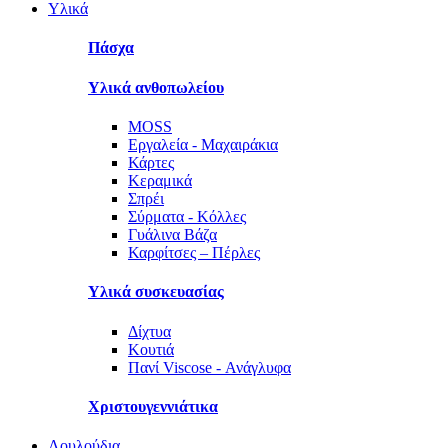
Υλικά
Πάσχα
Υλικά ανθοπωλείου
MOSS
Εργαλεία - Μαχαιράκια
Κάρτες
Κεραμικά
Σπρέι
Σύρματα - Κόλλες
Γυάλινα Βάζα
Καρφίτσες – Πέρλες
Υλικά συσκευασίας
Δίχτυα
Κουτιά
Πανί Viscose - Ανάγλυφα
Χριστουγεννιάτικα
Λουλούδια