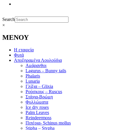
Search
×
ΜΕΝΟΥ
Η εταιρεία
Φυτά
Αποξηραμένα Λουλούδια
Αμάρανθοι
Lagurus – Bunny tails
Phalaris
Lunaria
Γλίξια – Glixia
Ρούσκους – Ruscus
Στάχια-Βρώμη
Φυλλώματα
Ice dry roses
Palm Leaves
Reindeermoss
Πιπέρια- Schinus mollus
Stipha – Stypha