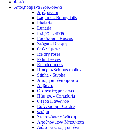
Φυτά
Αποξηραμένα Λουλούδια
Αμάρανθοι
Lagurus - Bunny tails
Phalaris
Lunaria
Γλίξια - Glixia
Ρούσκους - Ruscus
Στάχια - Βρώμη
Φυλλώματα
Ice dry roses
Palm Leaves
Reindeermoss
Πιπέρια-Schinus mollus
Stipha - Stypha
Αποξηραμένα φρούτα
Λεβάντα
Ορτανσίες preserved
Πάμπας - Cortaderia
Φτερά Παγωνιού
Ερίνγκιουμ - Cardus
Φτέρη
Στεφανάκια σύνθεση
Αποξηραμένα Μπουκέτα
Διάφορα αποξηραμένα