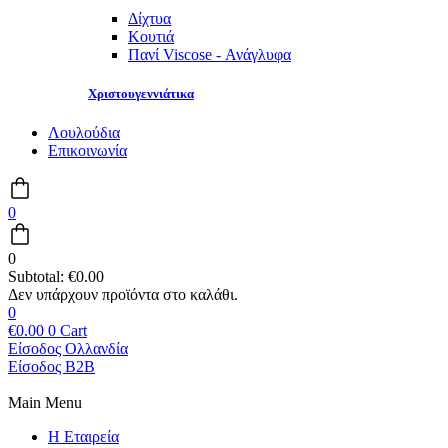
Δίχτυα
Κουτιά
Πανί Viscose - Ανάγλυφα
Χριστουγεννιάτικα
Λουλούδια
Επικοινωνία
0
0
Subtotal:
€
0.00
0
€
0.00
0
Cart
Είσοδος Ολλανδία
Είσοδος B2B
Main Menu
Η Εταιρεία