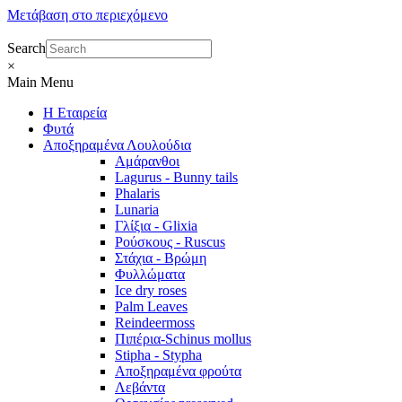
Μετάβαση στο περιεχόμενο
Search
×
Main Menu
Η Εταιρεία
Φυτά
Αποξηραμένα Λουλούδια
Αμάρανθοι
Lagurus - Bunny tails
Phalaris
Lunaria
Γλίξια - Glixia
Ρούσκους - Ruscus
Στάχια - Βρώμη
Φυλλώματα
Ice dry roses
Palm Leaves
Reindeermoss
Πιπέρια-Schinus mollus
Stipha - Stypha
Αποξηραμένα φρούτα
Λεβάντα