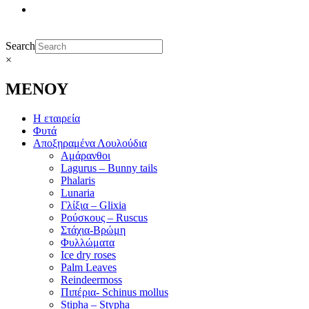
Search
×
ΜΕΝΟΥ
Η εταιρεία
Φυτά
Αποξηραμένα Λουλούδια
Αμάρανθοι
Lagurus – Bunny tails
Phalaris
Lunaria
Γλίξια – Glixia
Ρούσκους – Ruscus
Στάχια-Βρώμη
Φυλλώματα
Ice dry roses
Palm Leaves
Reindeermoss
Πιπέρια- Schinus mollus
Stipha – Stypha