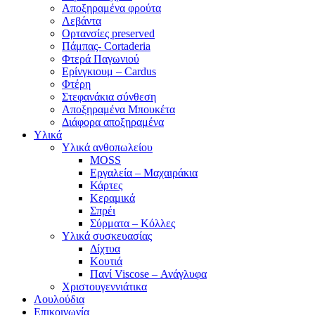
Αποξηραμένα φρούτα
Λεβάντα
Ορτανσίες preserved
Πάμπας- Cortaderia
Φτερά Παγωνιού
Ερίνγκιουμ – Cardus
Φτέρη
Στεφανάκια σύνθεση
Αποξηραμένα Μπουκέτα
Διάφορα αποξηραμένα
Υλικά
Υλικά ανθοπωλείου
MOSS
Εργαλεία – Μαχαιράκια
Κάρτες
Κεραμικά
Σπρέι
Σύρματα – Κόλλες
Υλικά συσκευασίας
Δίχτυα
Κουτιά
Πανί Viscose – Ανάγλυφα
Χριστουγεννιάτικα
Λουλούδια
Επικοινωνία