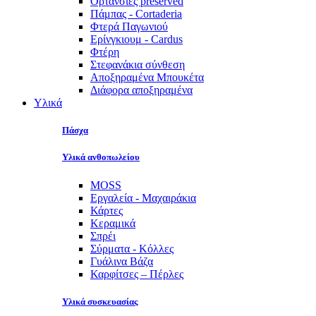
Ορτανσίες preserved
Πάμπας - Cortaderia
Φτερά Παγωνιού
Ερίνγκιουμ - Cardus
Φτέρη
Στεφανάκια σύνθεση
Αποξηραμένα Μπουκέτα
Διάφορα αποξηραμένα
Υλικά
Πάσχα
Υλικά ανθοπωλείου
MOSS
Εργαλεία - Μαχαιράκια
Κάρτες
Κεραμικά
Σπρέι
Σύρματα - Κόλλες
Γυάλινα Βάζα
Καρφίτσες – Πέρλες
Υλικά συσκευασίας