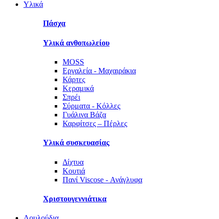
Υλικά
Πάσχα
Υλικά ανθοπωλείου
MOSS
Εργαλεία - Μαχαιράκια
Κάρτες
Κεραμικά
Σπρέι
Σύρματα - Κόλλες
Γυάλινα Βάζα
Καρφίτσες – Πέρλες
Υλικά συσκευασίας
Δίχτυα
Κουτιά
Πανί Viscose - Ανάγλυφα
Χριστουγεννιάτικα
Λουλούδια