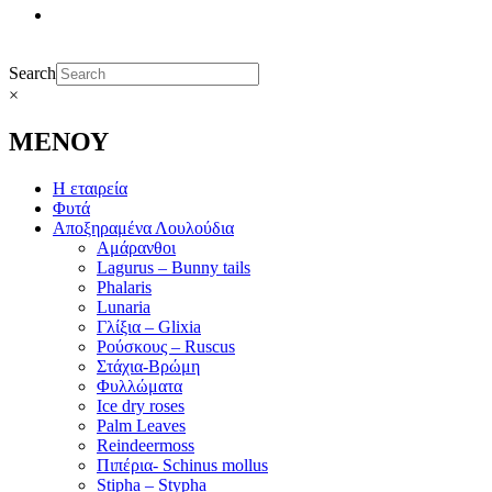
Search
×
ΜΕΝΟΥ
Η εταιρεία
Φυτά
Αποξηραμένα Λουλούδια
Αμάρανθοι
Lagurus – Bunny tails
Phalaris
Lunaria
Γλίξια – Glixia
Ρούσκους – Ruscus
Στάχια-Βρώμη
Φυλλώματα
Ice dry roses
Palm Leaves
Reindeermoss
Πιπέρια- Schinus mollus
Stipha – Stypha