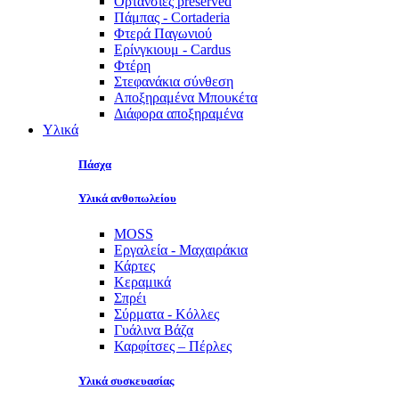
Ορτανσίες preserved
Πάμπας - Cortaderia
Φτερά Παγωνιού
Ερίνγκιουμ - Cardus
Φτέρη
Στεφανάκια σύνθεση
Αποξηραμένα Μπουκέτα
Διάφορα αποξηραμένα
Υλικά
Πάσχα
Υλικά ανθοπωλείου
MOSS
Εργαλεία - Μαχαιράκια
Κάρτες
Κεραμικά
Σπρέι
Σύρματα - Κόλλες
Γυάλινα Βάζα
Καρφίτσες – Πέρλες
Υλικά συσκευασίας