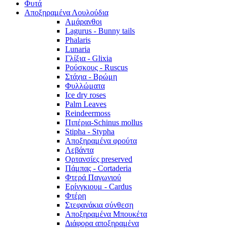
Φυτά
Αποξηραμένα Λουλούδια
Αμάρανθοι
Lagurus - Bunny tails
Phalaris
Lunaria
Γλίξια - Glixia
Ρούσκους - Ruscus
Στάχια - Βρώμη
Φυλλώματα
Ice dry roses
Palm Leaves
Reindeermoss
Πιπέρια-Schinus mollus
Stipha - Stypha
Αποξηραμένα φρούτα
Λεβάντα
Ορτανσίες preserved
Πάμπας - Cortaderia
Φτερά Παγωνιού
Ερίνγκιουμ - Cardus
Φτέρη
Στεφανάκια σύνθεση
Αποξηραμένα Μπουκέτα
Διάφορα αποξηραμένα