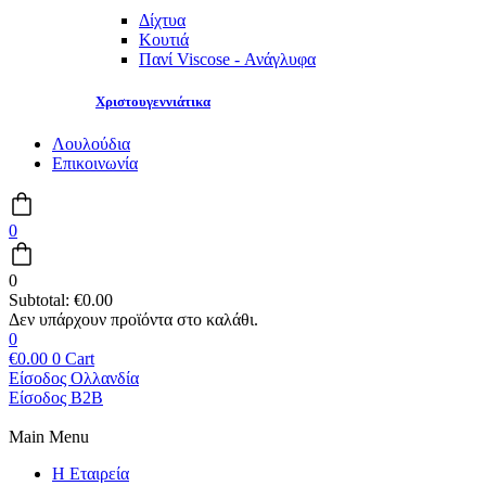
Δίχτυα
Κουτιά
Πανί Viscose - Ανάγλυφα
Χριστουγεννιάτικα
Λουλούδια
Επικοινωνία
0
0
Subtotal:
€
0.00
0
€
0.00
0
Cart
Είσοδος Ολλανδία
Είσοδος B2B
Main Menu
Η Εταιρεία