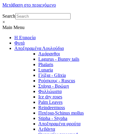
Μετάβαση στο περιεχόμενο
Search
×
Main Menu
Η Εταιρεία
Φυτά
Αποξηραμένα Λουλούδια
Αμάρανθοι
Lagurus - Bunny tails
Phalaris
Lunaria
Γλίξια - Glixia
Ρούσκους - Ruscus
Στάχια - Βρώμη
Φυλλώματα
Ice dry roses
Palm Leaves
Reindeermoss
Πιπέρια-Schinus mollus
Stipha - Stypha
Αποξηραμένα φρούτα
Λεβάντα