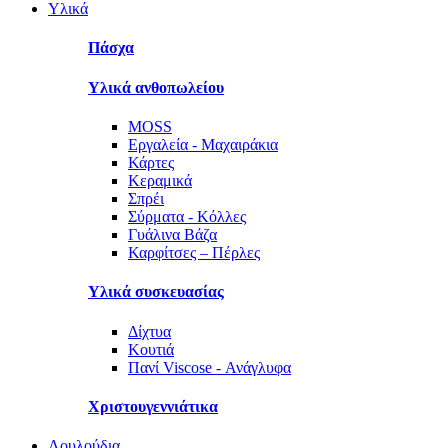
Υλικά
Πάσχα
Υλικά ανθοπωλείου
MOSS
Εργαλεία - Μαχαιράκια
Κάρτες
Κεραμικά
Σπρέι
Σύρματα - Κόλλες
Γυάλινα Βάζα
Καρφίτσες – Πέρλες
Υλικά συσκευασίας
Δίχτυα
Κουτιά
Πανί Viscose - Ανάγλυφα
Χριστουγεννιάτικα
Λουλούδια