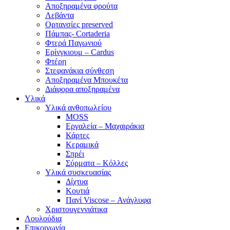
Αποξηραμένα φρούτα
Λεβάντα
Ορτανσίες preserved
Πάμπας- Cortaderia
Φτερά Παγωνιού
Ερίνγκιουμ – Cardus
Φτέρη
Στεφανάκια σύνθεση
Αποξηραμένα Μπουκέτα
Διάφορα αποξηραμένα
Υλικά
Υλικά ανθοπωλείου
MOSS
Εργαλεία – Μαχαιράκια
Κάρτες
Κεραμικά
Σπρέι
Σύρματα – Κόλλες
Υλικά συσκευασίας
Δίχτυα
Κουτιά
Πανί Viscose – Ανάγλυφα
Χριστουγεννιάτικα
Λουλούδια
Επικοινωνία