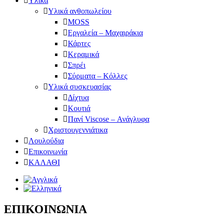
Υλικά
Υλικά ανθοπωλείου
MOSS
Εργαλεία – Μαχαιράκια
Κάρτες
Κεραμικά
Σπρέι
Σύρματα – Κόλλες
Υλικά συσκευασίας
Δίχτυα
Κουτιά
Πανί Viscose – Ανάγλυφα
Χριστουγεννιάτικα
Λουλούδια
Επικοινωνία
ΚΑΛΑΘΙ
ΕΠΙΚΟΙΝΩΝΙΑ