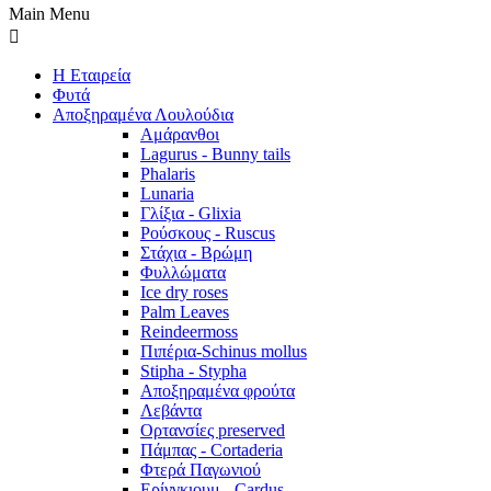
Main Menu
Η Εταιρεία
Φυτά
Αποξηραμένα Λουλούδια
Αμάρανθοι
Lagurus - Bunny tails
Phalaris
Lunaria
Γλίξια - Glixia
Ρούσκους - Ruscus
Στάχια - Βρώμη
Φυλλώματα
Ice dry roses
Palm Leaves
Reindeermoss
Πιπέρια-Schinus mollus
Stipha - Stypha
Αποξηραμένα φρούτα
Λεβάντα
Ορτανσίες preserved
Πάμπας - Cortaderia
Φτερά Παγωνιού
Ερίνγκιουμ - Cardus