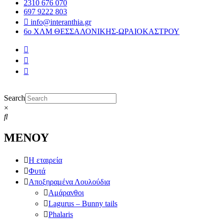
2310 676 070
697 9222 803
info@interanthia.gr
6ο ΧΛΜ ΘΕΣΣΑΛΟΝΙΚΗΣ-ΩΡΑΙΟΚΑΣΤΡΟΥ
Search
×
ΜΕΝΟΥ
Η εταιρεία
Φυτά
Αποξηραμένα Λουλούδια
Αμάρανθοι
Lagurus – Bunny tails
Phalaris