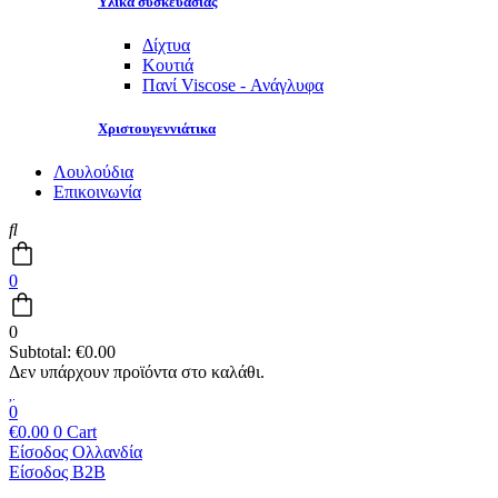
Υλικά συσκευασίας
Δίχτυα
Κουτιά
Πανί Viscose - Ανάγλυφα
Χριστουγεννιάτικα
Λουλούδια
Επικοινωνία
0
0
Subtotal:
€
0.00
0
€
0.00
0
Cart
Είσοδος Ολλανδία
Είσοδος B2B