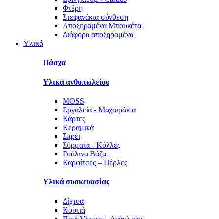
Φτέρη
Στεφανάκια σύνθεση
Αποξηραμένα Μπουκέτα
Διάφορα αποξηραμένα
Υλικά
Πάσχα
Υλικά ανθοπωλείου
MOSS
Εργαλεία - Μαχαιράκια
Κάρτες
Κεραμικά
Σπρέι
Σύρματα - Κόλλες
Γυάλινα Βάζα
Καρφίτσες – Πέρλες
Υλικά συσκευασίας
Δίχτυα
Κουτιά
Πανί Viscose - Ανάγλυφα