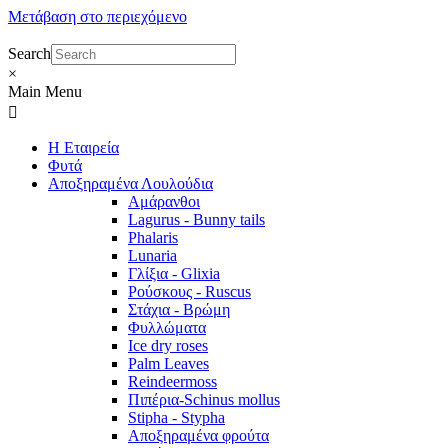
Μετάβαση στο περιεχόμενο
Search
×
Main Menu
Η Εταιρεία
Φυτά
Αποξηραμένα Λουλούδια
Αμάρανθοι
Lagurus - Bunny tails
Phalaris
Lunaria
Γλίξια - Glixia
Ρούσκους - Ruscus
Στάχια - Βρώμη
Φυλλώματα
Ice dry roses
Palm Leaves
Reindeermoss
Πιπέρια-Schinus mollus
Stipha - Stypha
Αποξηραμένα φρούτα