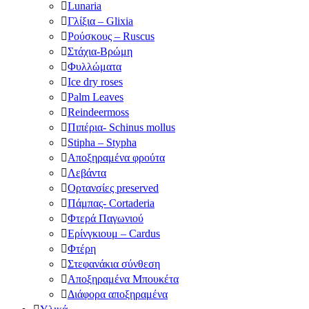
Lunaria
Γλίξια – Glixia
Ρούσκους – Ruscus
Στάχια-Βρώμη
Φυλλώματα
Ice dry roses
Palm Leaves
Reindeermoss
Πιπέρια- Schinus mollus
Stipha – Stypha
Αποξηραμένα φρούτα
Λεβάντα
Ορτανσίες preserved
Πάμπας- Cortaderia
Φτερά Παγωνιού
Ερίνγκιουμ – Cardus
Φτέρη
Στεφανάκια σύνθεση
Αποξηραμένα Μπουκέτα
Διάφορα αποξηραμένα