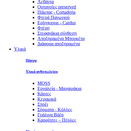
Λεβάντα
Ορτανσίες preserved
Πάμπας - Cortaderia
Φτερά Παγωνιού
Ερίνγκιουμ - Cardus
Φτέρη
Στεφανάκια σύνθεση
Αποξηραμένα Μπουκέτα
Διάφορα αποξηραμένα
Υλικά
Πάσχα
Υλικά ανθοπωλείου
MOSS
Εργαλεία - Μαχαιράκια
Κάρτες
Κεραμικά
Σπρέι
Σύρματα - Κόλλες
Γυάλινα Βάζα
Καρφίτσες – Πέρλες