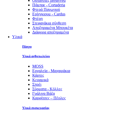
Ορτανσίες preserved
Πάμπας - Cortaderia
Φτερά Παγωνιού
Ερίνγκιουμ - Cardus
Φτέρη
Στεφανάκια σύνθεση
Αποξηραμένα Μπουκέτα
Διάφορα αποξηραμένα
Υλικά
Πάσχα
Υλικά ανθοπωλείου
MOSS
Εργαλεία - Μαχαιράκια
Κάρτες
Κεραμικά
Σπρέι
Σύρματα - Κόλλες
Γυάλινα Βάζα
Καρφίτσες – Πέρλες
Υλικά συσκευασίας