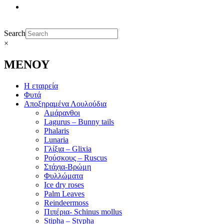
Search
×
ΜΕΝΟΥ
Η εταιρεία
Φυτά
Αποξηραμένα Λουλούδια
Αμάρανθοι
Lagurus – Bunny tails
Phalaris
Lunaria
Γλίξια – Glixia
Ρούσκους – Ruscus
Στάχια-Βρώμη
Φυλλώματα
Ice dry roses
Palm Leaves
Reindeermoss
Πιπέρια- Schinus mollus
Stipha – Stypha