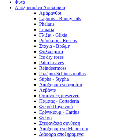
Φυτά
Αποξηραμένα Λουλούδια
Αμάρανθοι
Lagurus - Bunny tails
Phalaris
Lunaria
Γλίξια - Glixia
Ρούσκους - Ruscus
Στάχια - Βρώμη
Φυλλώματα
Ice dry roses
Palm Leaves
Reindeermoss
Πιπέρια-Schinus mollus
Stipha - Stypha
Αποξηραμένα φρούτα
Λεβάντα
Ορτανσίες preserved
Πάμπας - Cortaderia
Φτερά Παγωνιού
Ερίνγκιουμ - Cardus
Φτέρη
Στεφανάκια σύνθεση
Αποξηραμένα Μπουκέτα
Διάφορα αποξηραμένα