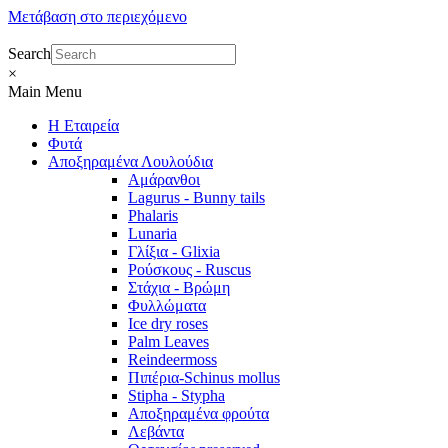
Μετάβαση στο περιεχόμενο
Search
×
Main Menu
Η Εταιρεία
Φυτά
Αποξηραμένα Λουλούδια
Αμάρανθοι
Lagurus - Bunny tails
Phalaris
Lunaria
Γλίξια - Glixia
Ρούσκους - Ruscus
Στάχια - Βρώμη
Φυλλώματα
Ice dry roses
Palm Leaves
Reindeermoss
Πιπέρια-Schinus mollus
Stipha - Stypha
Αποξηραμένα φρούτα
Λεβάντα