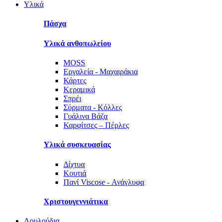
Υλικά
Πάσχα
Υλικά ανθοπωλείου
MOSS
Εργαλεία - Μαχαιράκια
Κάρτες
Κεραμικά
Σπρέι
Σύρματα - Κόλλες
Γυάλινα Βάζα
Καρφίτσες – Πέρλες
Υλικά συσκευασίας
Δίχτυα
Κουτιά
Πανί Viscose - Ανάγλυφα
Χριστουγεννιάτικα
Λουλούδια