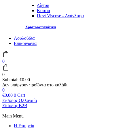
Δίχτυα
Κουτιά
Πανί Viscose - Ανάγλυφα
Χριστουγεννιάτικα
Λουλούδια
Επικοινωνία
0
0
Subtotal:
€
0.00
0
€
0.00
0
Cart
Είσοδος Ολλανδία
Είσοδος B2B
Main Menu
Η Εταιρεία