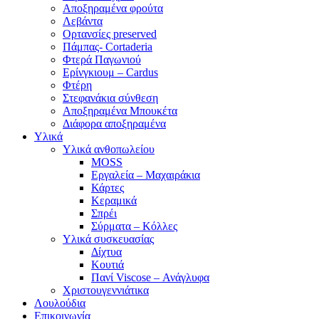
Αποξηραμένα φρούτα
Λεβάντα
Ορτανσίες preserved
Πάμπας- Cortaderia
Φτερά Παγωνιού
Ερίνγκιουμ – Cardus
Φτέρη
Στεφανάκια σύνθεση
Αποξηραμένα Μπουκέτα
Διάφορα αποξηραμένα
Υλικά
Υλικά ανθοπωλείου
MOSS
Εργαλεία – Μαχαιράκια
Κάρτες
Κεραμικά
Σπρέι
Σύρματα – Κόλλες
Υλικά συσκευασίας
Δίχτυα
Κουτιά
Πανί Viscose – Ανάγλυφα
Χριστουγεννιάτικα
Λουλούδια
Επικοινωνία