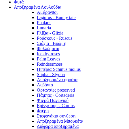
Φυτά
Αποξηραμένα Λουλούδια
Αμάρανθοι
Lagurus - Bunny tails
Phalaris
Lunaria
Γλίξια - Glixia
Ρούσκους - Ruscus
Στάχια - Βρώμη
Φυλλώματα
Ice dry roses
Palm Leaves
Reindeermoss
Πιπέρια-Schinus mollus
Stipha - Stypha
Αποξηραμένα φρούτα
Λεβάντα
Ορτανσίες preserved
Πάμπας - Cortaderia
Φτερά Παγωνιού
Ερίνγκιουμ - Cardus
Φτέρη
Στεφανάκια σύνθεση
Αποξηραμένα Μπουκέτα
Διάφορα αποξηραμένα