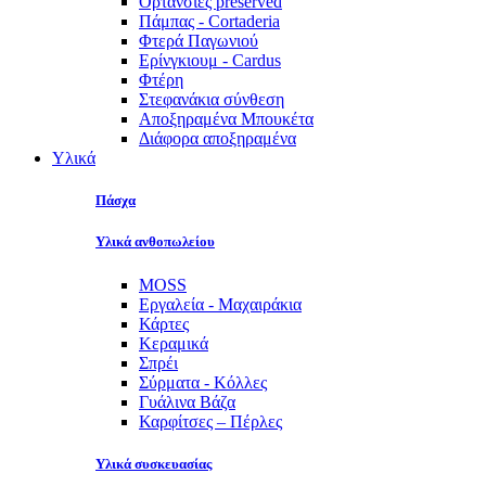
Ορτανσίες preserved
Πάμπας - Cortaderia
Φτερά Παγωνιού
Ερίνγκιουμ - Cardus
Φτέρη
Στεφανάκια σύνθεση
Αποξηραμένα Μπουκέτα
Διάφορα αποξηραμένα
Υλικά
Πάσχα
Υλικά ανθοπωλείου
MOSS
Εργαλεία - Μαχαιράκια
Κάρτες
Κεραμικά
Σπρέι
Σύρματα - Κόλλες
Γυάλινα Βάζα
Καρφίτσες – Πέρλες
Υλικά συσκευασίας