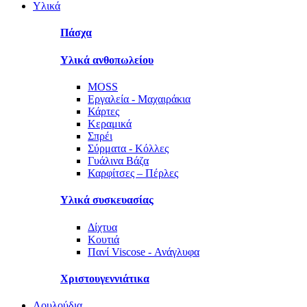
Υλικά
Πάσχα
Υλικά ανθοπωλείου
MOSS
Εργαλεία - Μαχαιράκια
Κάρτες
Κεραμικά
Σπρέι
Σύρματα - Κόλλες
Γυάλινα Βάζα
Καρφίτσες – Πέρλες
Υλικά συσκευασίας
Δίχτυα
Κουτιά
Πανί Viscose - Ανάγλυφα
Χριστουγεννιάτικα
Λουλούδια