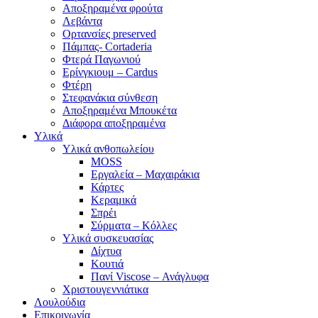
Αποξηραμένα φρούτα
Λεβάντα
Ορτανσίες preserved
Πάμπας- Cortaderia
Φτερά Παγωνιού
Ερίνγκιουμ – Cardus
Φτέρη
Στεφανάκια σύνθεση
Αποξηραμένα Μπουκέτα
Διάφορα αποξηραμένα
Υλικά
Υλικά ανθοπωλείου
MOSS
Εργαλεία – Μαχαιράκια
Κάρτες
Κεραμικά
Σπρέι
Σύρματα – Κόλλες
Υλικά συσκευασίας
Δίχτυα
Κουτιά
Πανί Viscose – Ανάγλυφα
Χριστουγεννιάτικα
Λουλούδια
Επικοινωνία