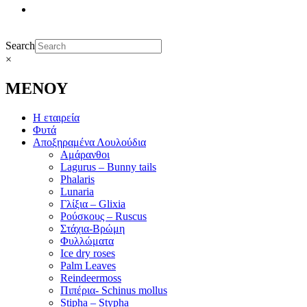
Search
×
ΜΕΝΟΥ
Η εταιρεία
Φυτά
Αποξηραμένα Λουλούδια
Αμάρανθοι
Lagurus – Bunny tails
Phalaris
Lunaria
Γλίξια – Glixia
Ρούσκους – Ruscus
Στάχια-Βρώμη
Φυλλώματα
Ice dry roses
Palm Leaves
Reindeermoss
Πιπέρια- Schinus mollus
Stipha – Stypha