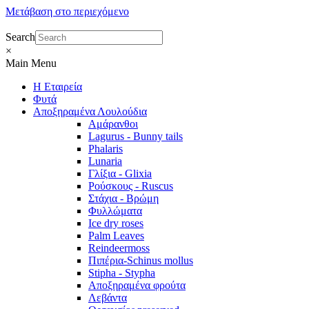
Μετάβαση στο περιεχόμενο
Search
×
Main Menu
Η Εταιρεία
Φυτά
Αποξηραμένα Λουλούδια
Αμάρανθοι
Lagurus - Bunny tails
Phalaris
Lunaria
Γλίξια - Glixia
Ρούσκους - Ruscus
Στάχια - Βρώμη
Φυλλώματα
Ice dry roses
Palm Leaves
Reindeermoss
Πιπέρια-Schinus mollus
Stipha - Stypha
Αποξηραμένα φρούτα
Λεβάντα