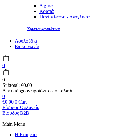
Δίχτυα
Κουτιά
Πανί Viscose - Ανάγλυφα
Χριστουγεννιάτικα
Λουλούδια
Επικοινωνία
0
0
Subtotal:
€
0.00
0
€
0.00
0
Cart
Είσοδος Ολλανδία
Είσοδος B2B
Main Menu
Η Εταιρεία