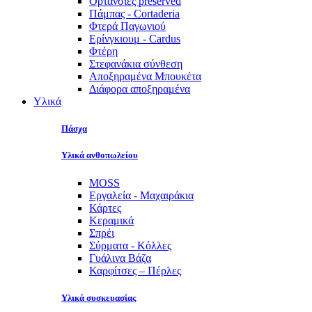
Ορτανσίες preserved
Πάμπας - Cortaderia
Φτερά Παγωνιού
Ερίνγκιουμ - Cardus
Φτέρη
Στεφανάκια σύνθεση
Αποξηραμένα Μπουκέτα
Διάφορα αποξηραμένα
Υλικά
Πάσχα
Υλικά ανθοπωλείου
MOSS
Εργαλεία - Μαχαιράκια
Κάρτες
Κεραμικά
Σπρέι
Σύρματα - Κόλλες
Γυάλινα Βάζα
Καρφίτσες – Πέρλες
Υλικά συσκευασίας