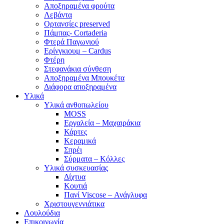
Αποξηραμένα φρούτα
Λεβάντα
Ορτανσίες preserved
Πάμπας- Cortaderia
Φτερά Παγωνιού
Ερίνγκιουμ – Cardus
Φτέρη
Στεφανάκια σύνθεση
Αποξηραμένα Μπουκέτα
Διάφορα αποξηραμένα
Υλικά
Υλικά ανθοπωλείου
MOSS
Εργαλεία – Μαχαιράκια
Κάρτες
Κεραμικά
Σπρέι
Σύρματα – Κόλλες
Υλικά συσκευασίας
Δίχτυα
Κουτιά
Πανί Viscose – Ανάγλυφα
Χριστουγεννιάτικα
Λουλούδια
Επικοινωνία