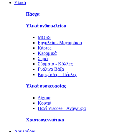
Υλικά
Πάσχα
Υλικά ανθοπωλείου
MOSS
Εργαλεία - Μαχαιράκια
Κάρτες
Κεραμικά
Σπρέι
Σύρματα - Κόλλες
Γυάλινα Βάζα
Καρφίτσες – Πέρλες
Υλικά συσκευασίας
Δίχτυα
Κουτιά
Πανί Viscose - Ανάγλυφα
Χριστουγεννιάτικα
Λουλούδια