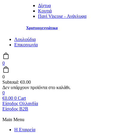
Δίχτυα
Κουτιά
Πανί Viscose - Ανάγλυφα
Χριστουγεννιάτικα
Λουλούδια
Επικοινωνία
0
0
Subtotal:
€
0.00
0
€
0.00
0
Cart
Είσοδος Ολλανδία
Είσοδος B2B
Main Menu
Η Εταιρεία