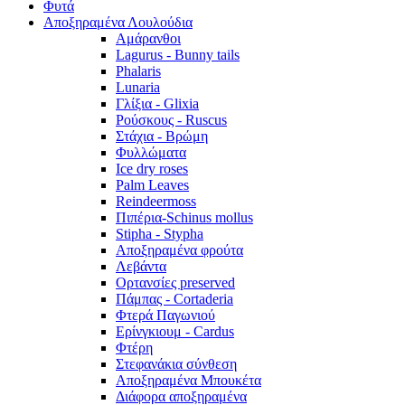
Φυτά
Αποξηραμένα Λουλούδια
Αμάρανθοι
Lagurus - Bunny tails
Phalaris
Lunaria
Γλίξια - Glixia
Ρούσκους - Ruscus
Στάχια - Βρώμη
Φυλλώματα
Ice dry roses
Palm Leaves
Reindeermoss
Πιπέρια-Schinus mollus
Stipha - Stypha
Αποξηραμένα φρούτα
Λεβάντα
Ορτανσίες preserved
Πάμπας - Cortaderia
Φτερά Παγωνιού
Ερίνγκιουμ - Cardus
Φτέρη
Στεφανάκια σύνθεση
Αποξηραμένα Μπουκέτα
Διάφορα αποξηραμένα