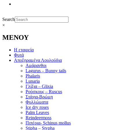
Search
×
ΜΕΝΟΥ
Η εταιρεία
Φυτά
Αποξηραμένα Λουλούδια
Αμάρανθοι
Lagurus – Bunny tails
Phalaris
Lunaria
Γλίξια – Glixia
Ρούσκους – Ruscus
Στάχια-Βρώμη
Φυλλώματα
Ice dry roses
Palm Leaves
Reindeermoss
Πιπέρια- Schinus mollus
Stipha – Stypha