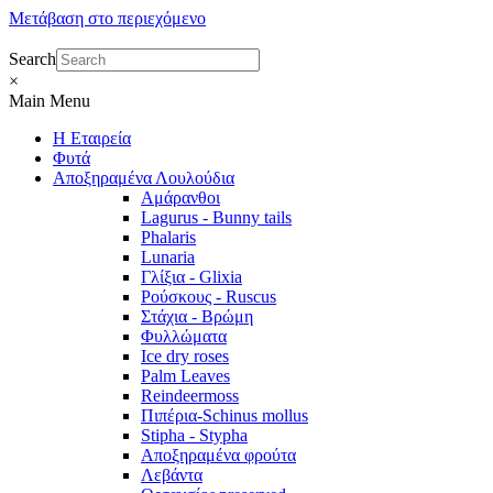
Μετάβαση στο περιεχόμενο
Search
×
Main Menu
Η Εταιρεία
Φυτά
Αποξηραμένα Λουλούδια
Αμάρανθοι
Lagurus - Bunny tails
Phalaris
Lunaria
Γλίξια - Glixia
Ρούσκους - Ruscus
Στάχια - Βρώμη
Φυλλώματα
Ice dry roses
Palm Leaves
Reindeermoss
Πιπέρια-Schinus mollus
Stipha - Stypha
Αποξηραμένα φρούτα
Λεβάντα