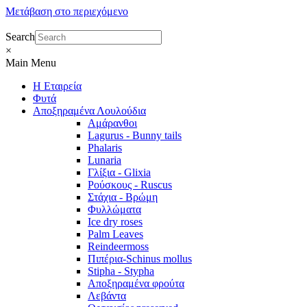
Μετάβαση στο περιεχόμενο
Search
×
Main Menu
Η Εταιρεία
Φυτά
Αποξηραμένα Λουλούδια
Αμάρανθοι
Lagurus - Bunny tails
Phalaris
Lunaria
Γλίξια - Glixia
Ρούσκους - Ruscus
Στάχια - Βρώμη
Φυλλώματα
Ice dry roses
Palm Leaves
Reindeermoss
Πιπέρια-Schinus mollus
Stipha - Stypha
Αποξηραμένα φρούτα
Λεβάντα