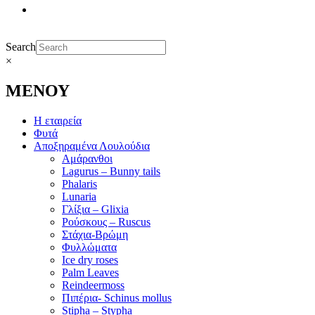
Search
×
ΜΕΝΟΥ
Η εταιρεία
Φυτά
Αποξηραμένα Λουλούδια
Αμάρανθοι
Lagurus – Bunny tails
Phalaris
Lunaria
Γλίξια – Glixia
Ρούσκους – Ruscus
Στάχια-Βρώμη
Φυλλώματα
Ice dry roses
Palm Leaves
Reindeermoss
Πιπέρια- Schinus mollus
Stipha – Stypha