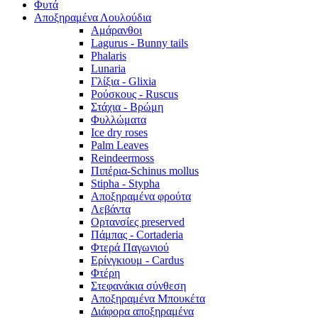
Φυτά
Αποξηραμένα Λουλούδια
Αμάρανθοι
Lagurus - Bunny tails
Phalaris
Lunaria
Γλίξια - Glixia
Ρούσκους - Ruscus
Στάχια - Βρώμη
Φυλλώματα
Ice dry roses
Palm Leaves
Reindeermoss
Πιπέρια-Schinus mollus
Stipha - Stypha
Αποξηραμένα φρούτα
Λεβάντα
Ορτανσίες preserved
Πάμπας - Cortaderia
Φτερά Παγωνιού
Ερίνγκιουμ - Cardus
Φτέρη
Στεφανάκια σύνθεση
Αποξηραμένα Μπουκέτα
Διάφορα αποξηραμένα