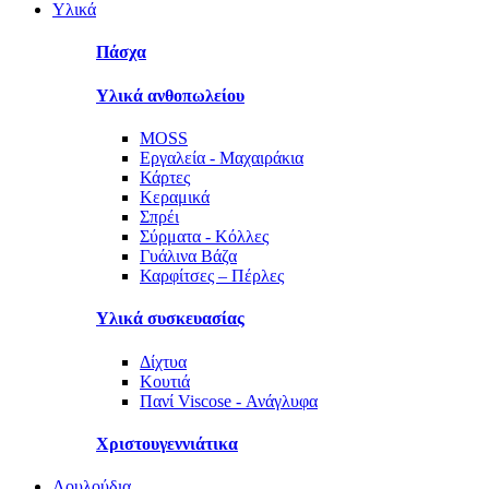
Υλικά
Πάσχα
Υλικά ανθοπωλείου
MOSS
Εργαλεία - Μαχαιράκια
Κάρτες
Κεραμικά
Σπρέι
Σύρματα - Κόλλες
Γυάλινα Βάζα
Καρφίτσες – Πέρλες
Υλικά συσκευασίας
Δίχτυα
Κουτιά
Πανί Viscose - Ανάγλυφα
Χριστουγεννιάτικα
Λουλούδια