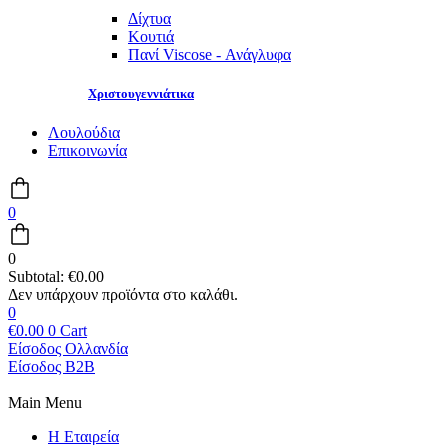
Δίχτυα
Κουτιά
Πανί Viscose - Ανάγλυφα
Χριστουγεννιάτικα
Λουλούδια
Επικοινωνία
0
0
Subtotal:
€
0.00
0
€
0.00
0
Cart
Είσοδος Ολλανδία
Είσοδος B2B
Main Menu
Η Εταιρεία