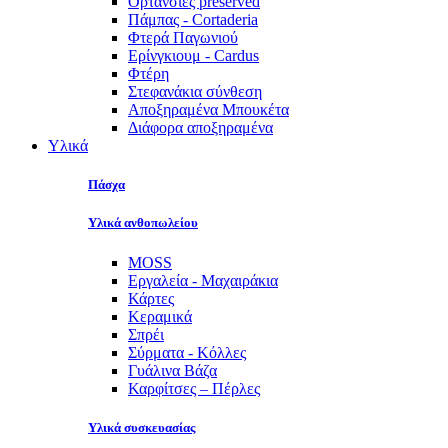
Ορτανσίες preserved
Πάμπας - Cortaderia
Φτερά Παγωνιού
Ερίνγκιουμ - Cardus
Φτέρη
Στεφανάκια σύνθεση
Αποξηραμένα Μπουκέτα
Διάφορα αποξηραμένα
Υλικά
Πάσχα
Υλικά ανθοπωλείου
MOSS
Εργαλεία - Μαχαιράκια
Κάρτες
Κεραμικά
Σπρέι
Σύρματα - Κόλλες
Γυάλινα Βάζα
Καρφίτσες – Πέρλες
Υλικά συσκευασίας