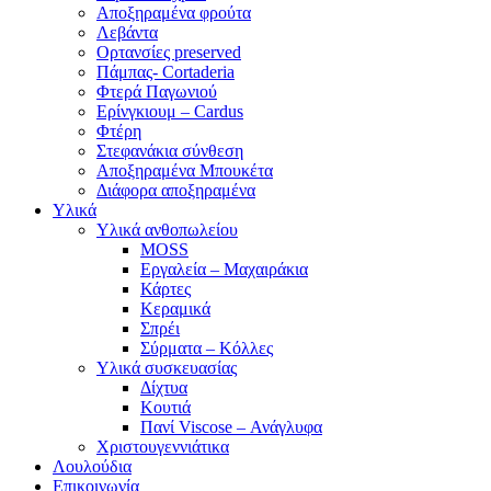
Αποξηραμένα φρούτα
Λεβάντα
Ορτανσίες preserved
Πάμπας- Cortaderia
Φτερά Παγωνιού
Ερίνγκιουμ – Cardus
Φτέρη
Στεφανάκια σύνθεση
Αποξηραμένα Μπουκέτα
Διάφορα αποξηραμένα
Υλικά
Υλικά ανθοπωλείου
MOSS
Εργαλεία – Μαχαιράκια
Κάρτες
Κεραμικά
Σπρέι
Σύρματα – Κόλλες
Υλικά συσκευασίας
Δίχτυα
Κουτιά
Πανί Viscose – Ανάγλυφα
Χριστουγεννιάτικα
Λουλούδια
Επικοινωνία