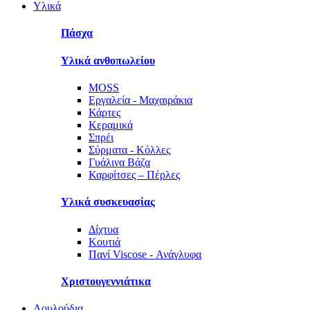
Υλικά
Πάσχα
Υλικά ανθοπωλείου
MOSS
Εργαλεία - Μαχαιράκια
Κάρτες
Κεραμικά
Σπρέι
Σύρματα - Κόλλες
Γυάλινα Βάζα
Καρφίτσες – Πέρλες
Υλικά συσκευασίας
Δίχτυα
Κουτιά
Πανί Viscose - Ανάγλυφα
Χριστουγεννιάτικα
Λουλούδια