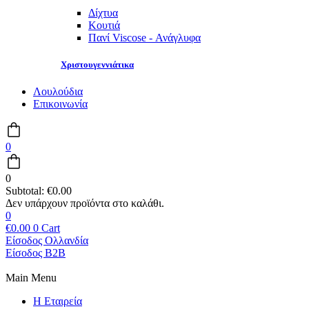
Δίχτυα
Κουτιά
Πανί Viscose - Ανάγλυφα
Χριστουγεννιάτικα
Λουλούδια
Επικοινωνία
0
0
Subtotal:
€
0.00
0
€
0.00
0
Cart
Είσοδος Ολλανδία
Είσοδος B2B
Main Menu
Η Εταιρεία