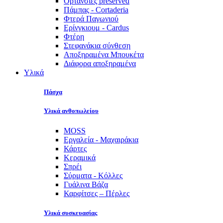
Ορτανσίες preserved
Πάμπας - Cortaderia
Φτερά Παγωνιού
Ερίνγκιουμ - Cardus
Φτέρη
Στεφανάκια σύνθεση
Αποξηραμένα Μπουκέτα
Διάφορα αποξηραμένα
Υλικά
Πάσχα
Υλικά ανθοπωλείου
MOSS
Εργαλεία - Μαχαιράκια
Κάρτες
Κεραμικά
Σπρέι
Σύρματα - Κόλλες
Γυάλινα Βάζα
Καρφίτσες – Πέρλες
Υλικά συσκευασίας