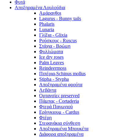
Φυτά
Αποξηραμένα Λουλούδια
Αμάρανθοι
Lagurus - Bunny tails
Phalaris
Lunaria
Γλίξια - Glixia
Ρούσκους - Ruscus
Στάχια - Βρώμη
Φυλλώματα
Ice dry roses
Palm Leaves
Reindeermoss
Πιπέρια-Schinus mollus
Stipha - Stypha
Αποξηραμένα φρούτα
Λεβάντα
Ορτανσίες preserved
Πάμπας - Cortaderia
Φτερά Παγωνιού
Ερίνγκιουμ - Cardus
Φτέρη
Στεφανάκια σύνθεση
Αποξηραμένα Μπουκέτα
Διάφορα αποξηραμένα