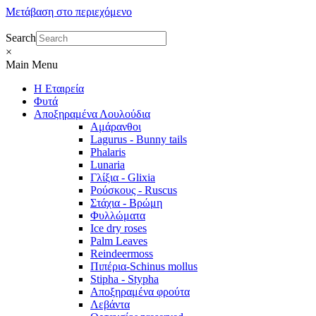
Μετάβαση στο περιεχόμενο
Search
×
Main Menu
Η Εταιρεία
Φυτά
Αποξηραμένα Λουλούδια
Αμάρανθοι
Lagurus - Bunny tails
Phalaris
Lunaria
Γλίξια - Glixia
Ρούσκους - Ruscus
Στάχια - Βρώμη
Φυλλώματα
Ice dry roses
Palm Leaves
Reindeermoss
Πιπέρια-Schinus mollus
Stipha - Stypha
Αποξηραμένα φρούτα
Λεβάντα