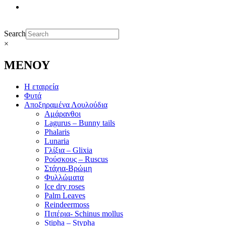
Search
×
ΜΕΝΟΥ
Η εταιρεία
Φυτά
Αποξηραμένα Λουλούδια
Αμάρανθοι
Lagurus – Bunny tails
Phalaris
Lunaria
Γλίξια – Glixia
Ρούσκους – Ruscus
Στάχια-Βρώμη
Φυλλώματα
Ice dry roses
Palm Leaves
Reindeermoss
Πιπέρια- Schinus mollus
Stipha – Stypha