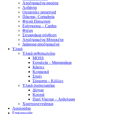
Αποξηραμένα φρούτα
Λεβάντα
Ορτανσίες preserved
Πάμπας- Cortaderia
Φτερά Παγωνιού
Ερίνγκιουμ – Cardus
Φτέρη
Στεφανάκια σύνθεση
Αποξηραμένα Μπουκέτα
Διάφορα αποξηραμένα
Υλικά
Υλικά ανθοπωλείου
MOSS
Εργαλεία – Μαχαιράκια
Κάρτες
Κεραμικά
Σπρέι
Σύρματα – Κόλλες
Υλικά συσκευασίας
Δίχτυα
Κουτιά
Πανί Viscose – Ανάγλυφα
Χριστουγεννιάτικα
Λουλούδια
Επικοινωνία